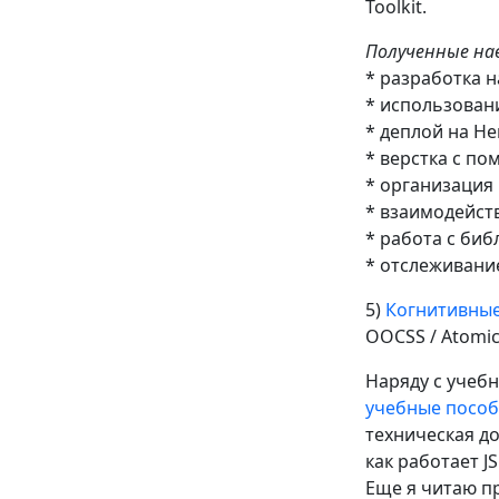
Toolkit.
Полученные на
* разработка н
* использовани
* деплой на He
* верстка с по
* организация 
* взаимодейств
* работа с библ
* отслеживание
5)
Когнитивные
OOCSS / Atomic
Наряду с учеб
учебные посо
техническая д
как работает JS
Еще я читаю п