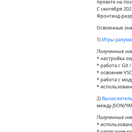
проекте на поз
С сентября 202
Фронтенд-разра
Освоенные зна
1)
Игры разума
Полученные на
* настройка окр
* работа с Git /
* освоение VS
* работа с мод
* использован
2)
Вычислитель
между JSON/YA
Полученные на
* использован
* написание к