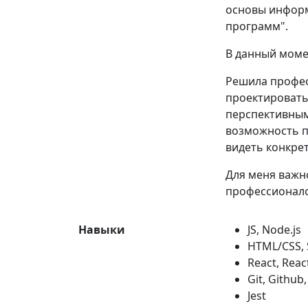
основы информ
программ".
В данный моме
Решила профес
проектировать
перспективным
возможность п
видеть конкрет
Для меня важн
профессионало
Навыки
JS, Node.js
HTML/CSS, 
React, Reac
Git, Github,
Jest