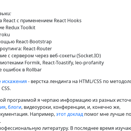
выки:
а Reaсt с применением React Hooks
е Redux Toolkit
roku
мощью React-Bootstrap
роутинга: React-Router
ие с сервером через веб-сокеты (Socket.IO)
иотеками Formik, React-Toastify, leo-profanity
 ошибок в Rollbar
 искажения
- верстка лендинга на HTML/CSS по методол
 CSS.
ной программой я черпаю информацию из разных источ
бия
,
блоги
, видеоуроки, конференции, и, конечно же,
окументация. Например,
этот доклад
помог мне лучше по
.
рофессиональную литературу. В последнее время изуча