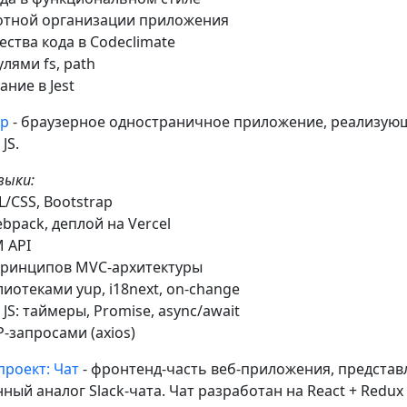
отной организации приложения
ества кода в Codeclimate
улями fs, path
ание в Jest
ор
- браузерное одностраничное приложение, реализую
JS.
выки:
L/CSS, Bootstrap
bpack, деплой на Vercel
 API
принципов MVC-архитектуры
лиотеками yup, i18next, on-change
JS: таймеры, Promise, async/await
P-запросами (axios)
роект: Чат
- фронтенд-часть веб-приложения, представ
ый аналог Slack-чата. Чат разработан на React + Redux