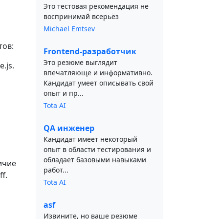
Это тестовая рекомендация не
воспринимай всерьёз
Michael Emtsev
тов:
Frontend-разработчик
Это резюме выглядит
.js.
впечатляюще и информативно.
Кандидат умеет описывать свой
опыт и пр...
Tota AI
QA инженер
Кандидат имеет некоторый
опыт в области тестирования и
обладает базовыми навыками
ичие
работ...
f.
Tota AI
asf
Извините, но ваше резюме