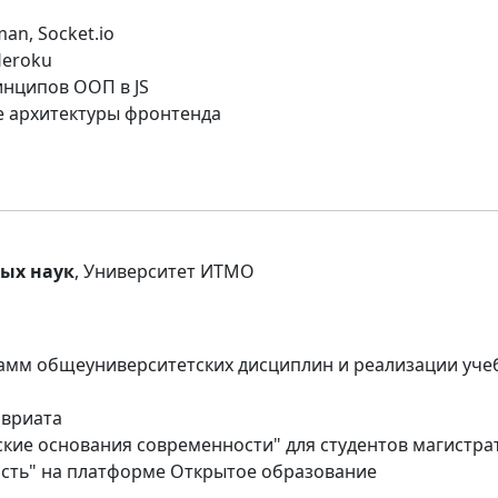
an, Socket.io
Heroku
инципов ООП в JS
 архитектуры фронтенда
ых наук
, Университет ИТМО
рамм общеуниверситетских дисциплин и реализации уче
авриата
кие основания современности" для студентов магистра
ость" на платформе Открытое образование