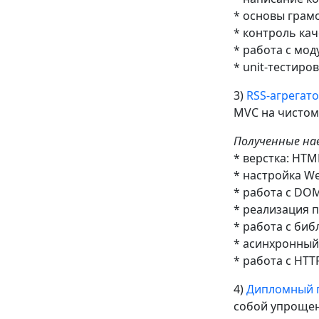
* основы грам
* контроль кач
* работа с мод
* unit-тестиров
3)
RSS-агрегат
MVC на чистом 
Полученные на
* верстка: HTM
* настройка We
* работа с DOM
* реализация 
* работа с биб
* асинхронный 
* работа с HTT
4)
Дипломный п
собой упрощенн