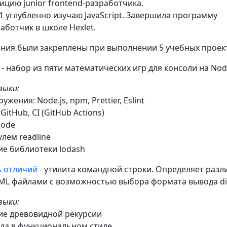
ицию junior frontend-разработчика.
1 углубленно изучаю JavaScript. Завершила программу
ботчик в школе Hexlet.
ния были закреплены при выполнении 5 учебных проек
- набор из пяти математических игр для консоли на Node
выки:
ужения: Node.js, npm, Prettier, Eslint
 GitHub, CI (GitHub Actions)
Code
улем readline
ие библиотеки lodash
 отличий
- утилита командной строки. Определяет разл
ML файлами с возможностью выбора формата вывода dif
выки:
ие древовидной рекурсии
ода в функциональном стиле