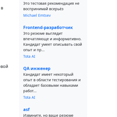
Это тестовая рекомендация не
 в
воспринимай всерьёз
Michael Emtsev
Frontend-разработчик
Это резюме выглядит
впечатляюще и информативно.
Кандидат умеет описывать свой
опыт и пр...
Tota AI
овой
QA инженер
Кандидат имеет некоторый
опыт в области тестирования и
обладает базовыми навыками
работ...
Tota AI
asf
Извините, но ваше резюме