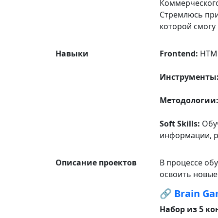
Коммерческого
Стремлюсь при
которой смогу
Навыки
Frontend:
HTML,
Инструменты
Методологии
Soft Skills:
Обуч
информации, р
Описание проектов
В процессе об
освоить новые 
🔗
Brain G
Набор из 5 к