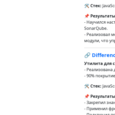
🛠 Стек:
JavaSc
📌 Результаты
- Научился нас
SonarQube.
- Реализовал м
модули, что уп
🔗
Differen
Утилита для 
- Реализована
- 90% покрыти
🛠 Стек:
JavaScr
📌 Результаты
- Закрепил зна
- Применил фре
- Подключил п