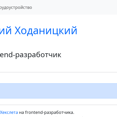
рудоустройство
ий Ходаницкий
tend-разработчик
Хекслета
на frontend-разработчика.