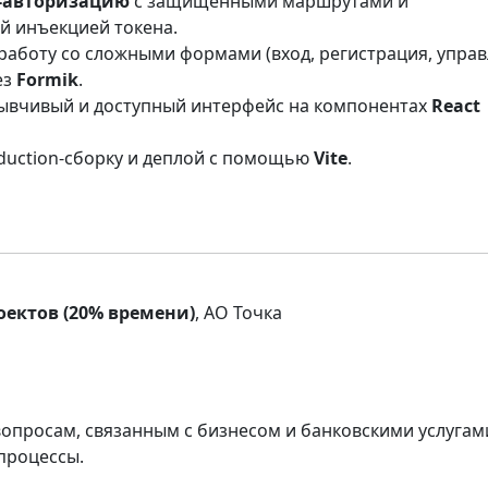
-авторизацию
с защищёнными маршрутами и
й инъекцией токена.
 работу со сложными формами (вход, регистрация, упра
ез
Formik
.
зывчивый и доступный интерфейс на компонентах
React
oduction-сборку и деплой с помощью
Vite
.
оектов (20% времени)
, АО Точка
просам, связанным с бизнесом и банковскими услугам
процессы.