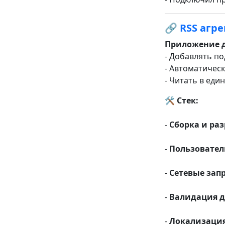
🔗
RSS агре
Приложение дл
- Добавлять п
- Автоматичес
- Читать в ед
🛠 Стек:
-
Сборка и раз
-
Пользовател
-
Сетевые зап
-
Валидация д
-
Локализация