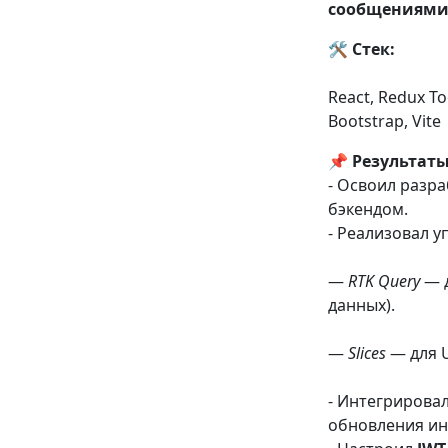
сообщениями 
🛠 Стек:
React, Redux Too
Bootstrap, Vite
📌 Результаты
- Освоил разр
бэкендом.
- Реализовал 
—
RTK Query
— д
данных).
—
Slices
— для U
- Интегрирова
обновления ин