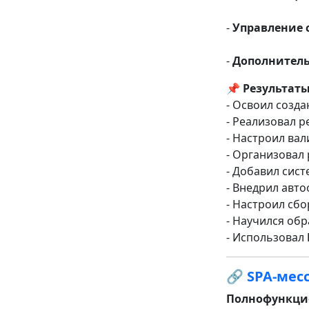
-
Управление 
-
Дополнитель
📌 Результаты
- Освоил созд
- Реализовал р
- Настроил ва
- Организовал 
- Добавил сис
- Внедрил авто
- Настроил сб
- Научился об
- Использовал
🔗
SPA-месс
Полнофункцио