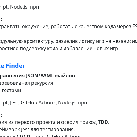
ript, Node.js, npm
:
траивать окружение, работать с качеством кода через ES
одульную архитектуру, разделив логику игр на независ
ростило поддержку кода и добавление новых игр.
ce Finder
сравнения JSON/YAML файлов
 древовидная рекурсия
е тестами
ipt, Jest, GitHub Actions, Node.js, npm
:
ния из первого проекта и освоил подход
TDD
.
ймворк Jest для тестирования.
роект к
CI/CD
через GitHub Actions.