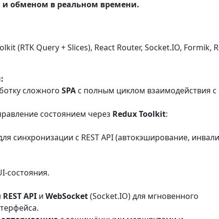
и обменом в реальном времени.
lkit (RTK Query + Slices), React Router, Socket.IO, Formik, 
:
аботку сложного
SPA
с полным циклом взаимодействия с
управление состоянием через
Redux Toolkit
:
ля синхронизации с REST API (автокэширование, инвал
I-состояния.
л
REST API
и
WebSocket
(Socket.IO) для мгновенного
терфейса.