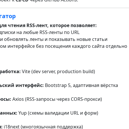
гатор
я чтения RSS-лент, которое позволяет:
одписки на любые RSS-ленты по URL
ки обновлять ленты и показывать новые статьи
ином интерфейсе без посещения каждого сайта отдельно
работка:
Vite (dev server, production build)
ьский интерфейс:
Bootstrap 5, адаптивная вёрстка
росы:
Axios (RSS-запросы через CORS-прокси)
анных:
Yup (схемы валидации URL и форм)
:
i18next (многоязычная поддержка)