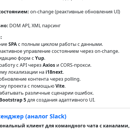
состоянием:
on-change (реактивные обновления UI)
но:
DOM API, XML парсинг
:
ание
SPA
с полным циклом работы с данными.
еактивное управление состоянием через on-change.
лидацию форм с
Yup
.
работу с API через
Axios
и CORS-прокси.
тему локализации на
i18next
.
обновление контента через polling.
орку проекта с помощью
Vite
.
рабатывать различные сценарии ошибок.
Bootstrap 5
для создания адаптивного UI.
енджер (аналог Slack)
нальный клиент для командного чата с каналами,