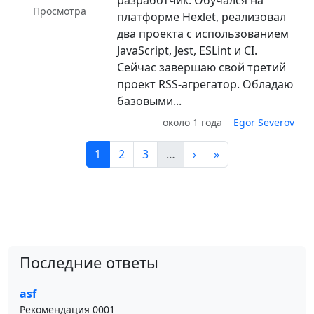
разработчик. Обучался на
Просмотра
платформе Hexlet, реализовал
два проекта с использованием
JavaScript, Jest, ESLint и CI.
Сейчас завершаю свой третий
проект RSS-агрегатор. Обладаю
базовыми...
около 1 года
Egor Severov
1
2
3
…
›
»
Последние ответы
asf
Рекомендация 0001