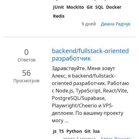
JUnit
Mockito
Git
SQL
Docker
Redis
9 дней
Диана Радчук
0
backend/fullstack-oriented
разработчик
Ответов
Здравствуйте. Меня зовут
56
Алекс, я backend/fullstack-
Просмотров
oriented разработчик. Работаю
с Node.js, TypeScript, React/Vite,
PostgreSQL/Supabase,
Playwright/Cheerio и VPS-
деплоем. По вашему проекту
могу ...
js
TS
Python
Git
lua
около 1 месяца
Алекс Линник