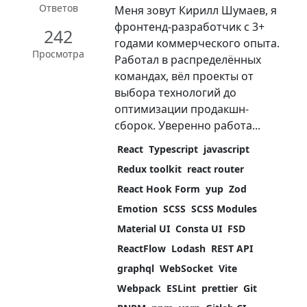
Ответов
Меня зовут Кирилл Шумаев, я
фронтенд-разработчик с 3+
242
годами коммерческого опыта.
Просмотра
Работал в распределённых
командах, вёл проекты от
выбора технологий до
оптимизации продакшн-
сборок. Уверенно работа...
React
Typescript
javascript
Redux toolkit
react router
React Hook Form
yup
Zod
Emotion
SCSS
SCSS Modules
Material UI
Consta UI
FSD
ReactFlow
Lodash
REST API
graphql
WebSocket
Vite
Webpack
ESLint
prettier
Git