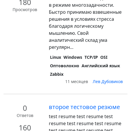
180
в режиме многозадачности.
Просмотров
Быстро принимаю взвешенные
решения в условиях стресса
благодаря логическому
мышлению. Свой
аналитический склад ума
регулярн...
Linux
Windows
TCP/IP
OSI
Оптоволокно
Английский язык
Zabbix
11 месяцев
Лев Дубовиков
0
второе тестовое резюме
Ответов
test resume test resume test
resume test resume test resume
160
test resume test resume test