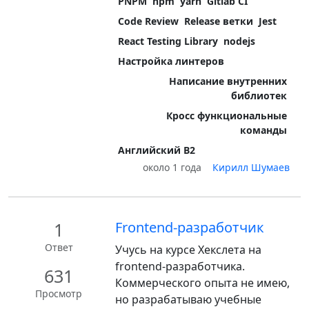
PNPM
npm
yarn
Gitlab CI
Code Review
Release ветки
Jest
React Testing Library
nodejs
Настройка линтеров
Написание внутренних
библиотек
Кросс функциональные
команды
Английский B2
около 1 года
Кирилл Шумаев
1
Frontend-разработчик
Ответ
Учусь на курсе Хекслета на
frontend-разработчика.
631
Коммерческого опыта не имею,
Просмотр
но разрабатываю учебные