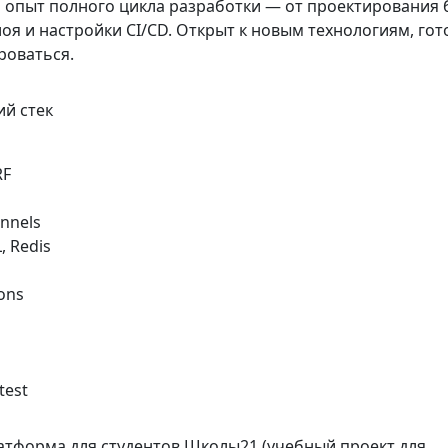
ть опыт полного цикла разработки — от проектирования 
оя и настройки CI/CD. Открыт к новым технологиям, гот
роваться.
ий стек
RF
nnels
, Redis
ons
test
латформа для студентов Школы21 (учебный проект для