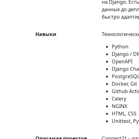
на Django. Ес
данных до депл
быстро адапти
Навыки
Технологическ
Python
Django / D
OpenAPI
Django Cha
PostgreSQL
Docker, Git
Github Acti
Celery
NGINX
HTML, CSS
Unittest, Py
Описание проектов
Connect21 – п