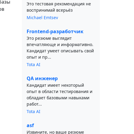
базы
Это тестовая рекомендация не
ов
воспринимай всерьёз
Michael Emtsev
Frontend-разработчик
Это резюме выглядит
впечатляюще и информативно.
Кандидат умеет описывать свой
опыт и пр...
Tota AI
QA инженер
Кандидат имеет некоторый
опыт в области тестирования и
обладает базовыми навыками
работ...
Tota AI
asf
Извините, но ваше резюме