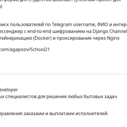
)
поиск пользователей по Telegram username, ФИО и инте
мессенджер с end-to-end шифрованием на Django Channel
тейнеризацию (Docker) и проксирование через Nginx
.com/agapoov/School21
eveloper
жных специалистов для решения любых бытовых задач
правления заказами и выплатами исполнителей.