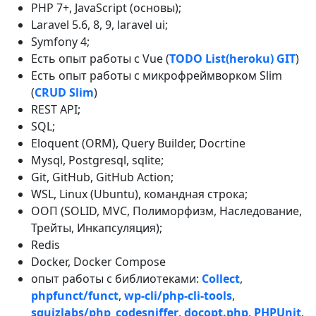
PHP 7+, JavaScript (основы);
Laravel 5.6, 8, 9, laravel ui;
Symfony 4;
Есть опыт работы с Vue (
TODO List(heroku)
GIT
)
Есть опыт работы с микрофреймворком Slim
(
CRUD Slim
)
REST API;
SQL;
Eloquent (ORM), Query Builder, Docrtine
Mysql, Postgresql, sqlite;
Git, GitHub, GitHub Action;
WSL, Linux (Ubuntu), командная строка;
ООП (SOLID, MVC, Полиморфизм, Наследование,
Трейты, Инкапсуляция);
Redis
Docker, Docker Compose
опыт работы с библиотеками:
Collect
,
phpfunct/funct
,
wp-cli/php-cli-tools
,
squizlabs/php_codesniffer
,
docopt.php
,
PHPUnit
,