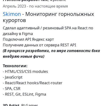
Апрель 2023 - по настоящее время
Skimon
- Мониторинг горнолыжных
курортов
Сделал адаптивный / резиновый SPA на React по
дизайну в Figma
Подключил API Яндекс карт
Получение данных от сервера REST API
(В процессе разработки, по мере готовности бэка
внедряю новые фичи)
Технологии:
- HTML/CSS/CSS modules
- JavaScript
- React/React hooks/React-router
- SPA, CSR
- REST, Git, ESLint, Figma
3D Artist
, RJ Games