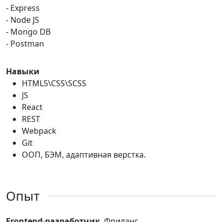
- Express
- Node JS
- Mongo DB
- Postman
Навыки
HTML5\CSS\SCSS
JS
React
REST
Webpack
Git
ООП, БЭМ, адаптивная верстка.
Опыт
Frontend-разработчик
, Фриланс