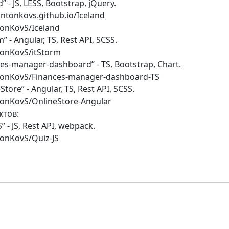
” - JS, LESS, Bootstrap, jQuery.
ntonkovs.github.io/Iceland
onKovS/Iceland
” - Angular, TS, Rest API, SCSS.
onKovS/itStorm
es-manager-dashboard” - TS, Bootstrap, Chart.
tonKovS/Finances-manager-dashboard-TS
tore” - Angular, TS, Rest API, SCSS.
onKovS/OnlineStore-Angular
тов:
” - JS, Rest API, webpack.
onKovS/Quiz-JS