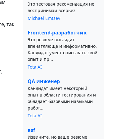
там
Это тестовая рекомендация не
воспринимай всерьёз
Michael Emtsev
е, так
с
Frontend-разработчик
Это резюме выглядит
впечатляюще и информативно.
Кандидат умеет описывать свой
опыт и пр...
Tota AI
t,
QA инженер
Кандидат имеет некоторый
опыт в области тестирования и
обладает базовыми навыками
работ...
Tota AI
asf
Извините, но ваше резюме