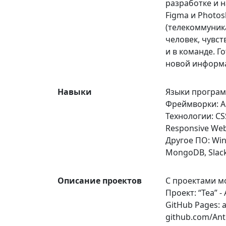
разработке и 
Figma и Photos
(телекоммуник
человек, чувс
и в команде. Г
новой информ
Навыки
Языки программ
Фреймворки: Ang
Технологии: CSS,
Responsive Web 
Другое ПО: Wind
MongoDB, Slack
Описание проектов
С проектами м
Проект: “Tea” - 
GitHub Pages: 
github.com/An