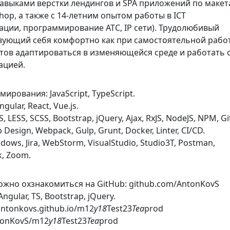
навыками верстки лендингов и SPA приложений по маке
hop, а также с 14-летним опытом работы в ICT
ации, программирование АТС, IP сети). Трудолюбивый
твующий себя комфортно как при самостоятельной работ
отов адаптироваться в изменяющейся среде и работать 
ацией.
ирования: JavaScript, TypeScript.
ular, React, Vue.js.
 LESS, SCSS, Bootstrap, jQuery, Ajax, RxJS, NodeJS, NPM, Gi
Design, Webpack, Gulp, Grunt, Docker, Linter, CI/CD.
ows, Jira, WebStorm, VisualStudio, Studio3T, Postman,
, Zoom.
ожно охзнакомиться на GitHub: github.com/AntonKovS
Angular, TS, Bootstrap, jQuery.
antonkovs.github.io/m12
y18
Test23
Tea
prod
tonKovS/m12
y18
Test23
Tea
prod