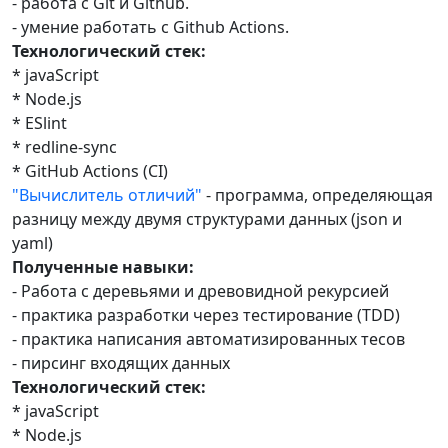
- работа с Git и Github.
- умение работать с Github Actions.
Технологический стек:
* javaScript
* Node.js
* ESlint
* redline-sync
* GitHub Actions (CI)
"Вычислитель отличий"
- программа, определяющая
разницу между двумя структурами данных (json и
yaml)
Полученные навыки:
- Работа с деревьями и древовидной рекурсией
- практика разработки через тестирование (TDD)
- практика написания автоматизированных тесов
- пирсинг входящих данных
Технологический стек:
* javaScript
* Node.js