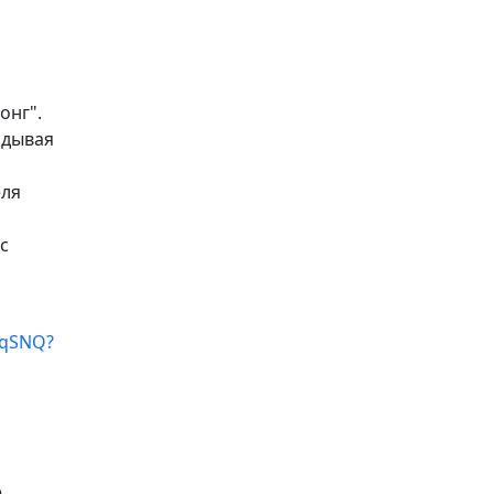
онг".
адывая
еля
с
8qSNQ?
,