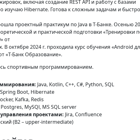
жировок, включая создание REST API и работу с базами
о изучаю Hibernate. Готова к сложным задачам и быстр
прошла проектный практикум по Java в Т-Банке. Осенью 20
еоретической и практической подготовки «Тренировки п
» от
 В октябре 2024 г. проходила курс обучения «Android д
т «Т-Банк Образование».
юсь спортивным программированием.
аммирования:
Java, Kotlin, C++, C#, Python, SQL
Spring Boot, Hibernate
cker, Kafka, Redis
Postgres, MySQl, MS SQL server
управления проектами:
Jira, Confluence
кий (B2 – upper-intermediate)