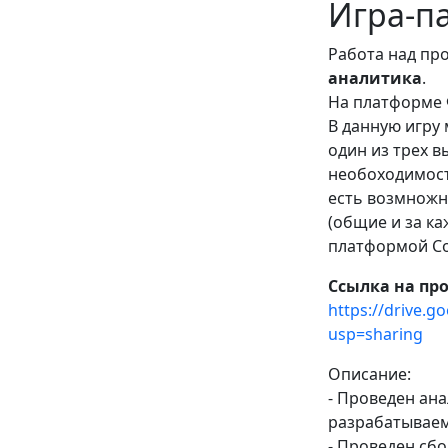
Игра-п
Работа над пр
аналитика
.
На платформе 
В данную игру
один из трех 
необоходимост
есть возмножн
(общие и за к
платформой Co
Ссылка на про
https://drive.
usp=sharing
Описание:
- Проведен ан
разрабатываем
- Проведен сбо