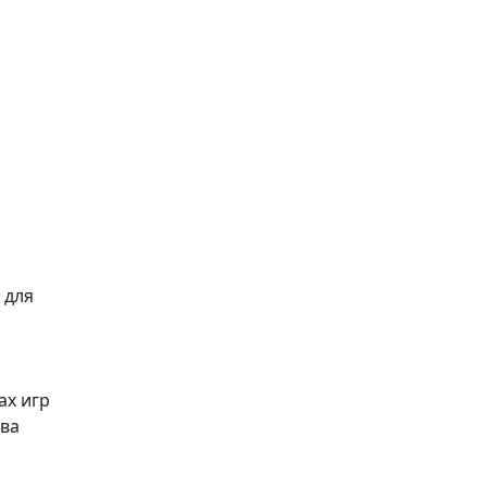
 для
ах игр
тва