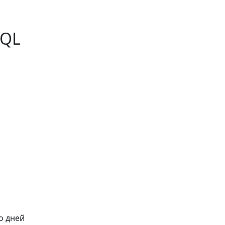
SQL
о дней