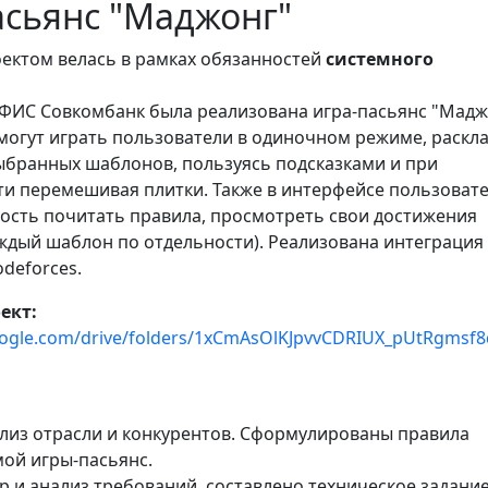
асьянс "Маджонг"
оектом велась в рамках обязанностей
системного
ФИС Совкомбанк была реализована игра-пасьянс "Мадж
 могут играть пользователи в одиночном режиме, раскл
выбранных шаблонов, пользуясь подсказками и при
и перемешивая плитки. Также в интерфейсе пользоват
ость почитать правила, просмотреть свои достижения
аждый шаблон по отдельности). Реализована интеграция 
deforces.
ект:
google.com/drive/folders/1xCmAsOlKJpvvCDRIUX_pUtRgmsf
ализ отрасли и конкурентов. Сформулированы правила
ой игры-пасьянс.
р и анализ требований, составлено техническое задание