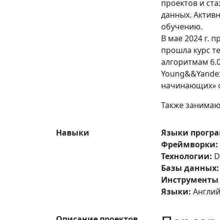
проектов и ста
данных. Активн
обучению.
В мае 2024 г. 
прошла курс т
алгоритмам 6.0
Young&&Yandex.
начинающих» о
Также занима
Навыки
Языки прогр
Фреймворки:
Технологии:
Do
Базы данных:
Инструменты 
Языки:
Английс
Описание проектов