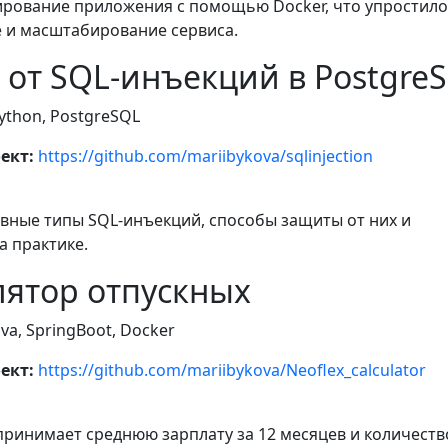
ирование приложения с помощью Docker, что упростило
 и масштабирование сервиса.
 от SQL-инъекций в Postgre
ython, PostgreSQL
ект:
https://github.com/mariibykova/sqlinjection
овные типы SQL-инъекций, способы защиты от них и
а практике.
лятор отпускных
va, SpringBoot, Docker
ект:
https://github.com/mariibykova/Neoflex_calculator
принимает среднюю зарплату за 12 месяцев и количеств