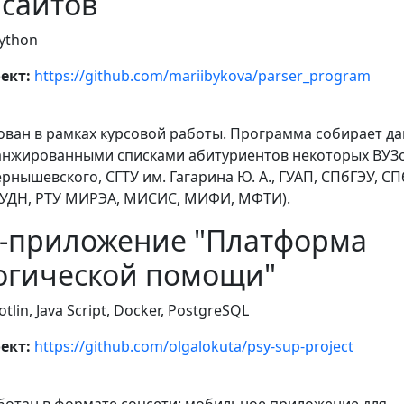
 сайтов
ython
ект:
https://github.com/mariibykova/parser_program
ован в рамках курсовой работы. Программа собирает д
ранжированными списками абитуриентов некоторых ВУЗ
Чернышевского, СГТУ им. Гагарина Ю. А., ГУАП, СПбГЭУ, СП
УДН, РТУ МИРЭА, МИСИС, МИФИ, МФТИ).
d-приложение "Платформа
огической помощи"
tlin, Java Script, Docker, PostgreSQL
ект:
https://github.com/olgalokuta/psy-sup-project