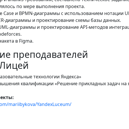
лялось по мере выполнения проекта.
se Case и BPMN-диаграммы с использованием нотации U
 ER-диаграммы и проектирование схемы базы данных.
 UML-диаграммы и проектирование API-методов интегра
deforces.
макета в Figma.
ие преподавателей
.Лицей
зовательные технологии Яндекса»
ышения квалификации «Решение прикладных задач на 
оекты:
.com/mariibykova/YandexLuceum/