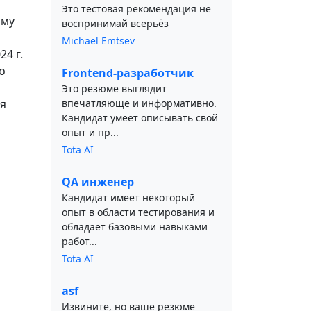
Это тестовая рекомендация не
ому
воспринимай всерьёз
Michael Emtsev
24 г.
о
Frontend-разработчик
Это резюме выглядит
ля
впечатляюще и информативно.
Кандидат умеет описывать свой
опыт и пр...
Tota AI
QA инженер
Кандидат имеет некоторый
опыт в области тестирования и
обладает базовыми навыками
работ...
Tota AI
asf
Извините, но ваше резюме