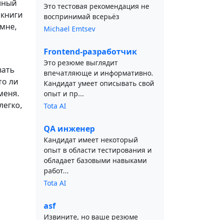
олный
Это тестовая рекомендация не
 книги
воспринимай всерьёз
мне,
Michael Emtsev
Frontend-разработчик
Это резюме выглядит
вать
впечатляюще и информативно.
то ли
Кандидат умеет описывать свой
меня.
опыт и пр...
легко,
Tota AI
QA инженер
Кандидат имеет некоторый
опыт в области тестирования и
обладает базовыми навыками
работ...
Tota AI
asf
Извините, но ваше резюме