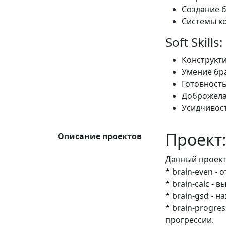
Создание б
Системы ко
Soft Skills:
Конструкти
Умение бра
Готовность
Доброжела
Усидчивост
Проект:
Описание проектов
Данный проект 
* brain-even -
* brain-calc -
* brain-gsd - 
* brain-progr
прогрессии.