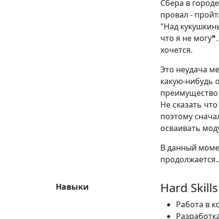
Сбера в городе
провал - пройт
"Над кукушкины
что я не могу❞
хочется.
Это неудача м
какую-нибудь о
преимущество 
Не сказать что
поэтому сначал
осваивать мод
В данный моме
продолжается..
Hard Skills
Навыки
Работа в к
Разработка