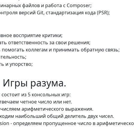
инарных файлов и работа с Composer;
нтроля версий Git, стандартизация кода (PSR);
вное восприятие критики;
ть ответственность за свои решения;
 помогать коллегам и принимать обратную связь;
тельность;
ь и упорство;
 Игры разума.
состоит из 5 консольных игр:
 отвечаем четное число или нет.
 вычисляем арифметического выражения.
находим наибольший общий делитель двух чисел.
ession - определяем пропущенное число в арифметическ