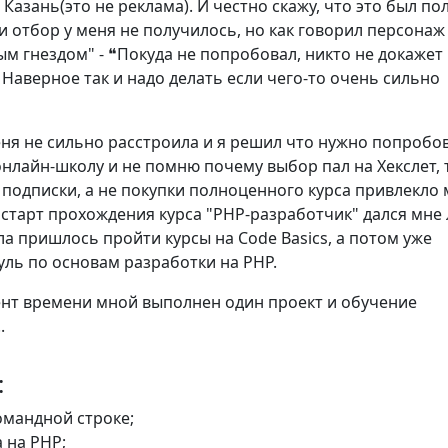
 Казань(это не реклама). И честно скажу, что это был п
и отбор у меня не получилось, но как говорил персонаж
м гнездом" - ❝Покуда не попробовал, никто не докажет 
. Наверное так и надо делать если чего-то очень сильно
еня не сильно расстроила и я решил что нужно попробо
нлайн-школу и не помню почему выбор пал на Хекслет, 
подписки, а не покупки полноценного курса привлекло 
 старт прохождения курса "PHP-разработчик" дался мне 
а пришлось пройти курсы на Code Basics, а потом уже
уль по основам разработки на PHP.
нт времени мной выполнен один проект и обучение
.
:
омандной строке;
 на PHP;