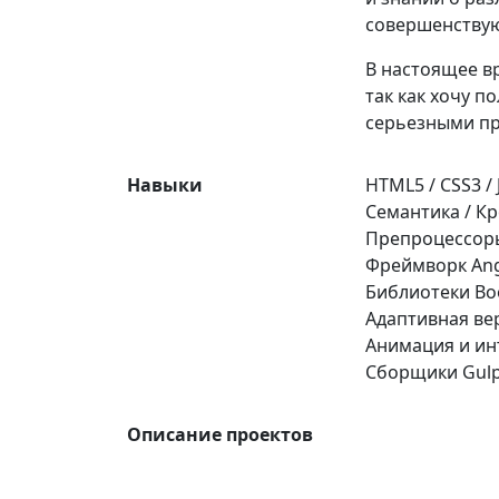
совершенствую 
В настоящее в
так как хочу п
серьезными пр
Навыки
HTML5 / CSS3 / 
Семантика / К
Препроцессоры
Фреймворк Ang
Библиотеки Boo
Адаптивная вер
Анимация и ин
Сборщики Gulp
Описание проектов