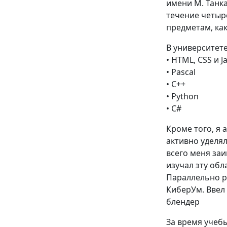
имени М. Танка
течение четыр
предметам, ка
В университет
• HTML, CSS и J
• Pascal
• C++
• Python
• C#
Кроме того, я
активно уделя
всего меня заи
изучал эту обл
Параллельно р
КиберУм. Ввел 
блендер
За время учебы