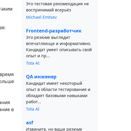
Это тестовая рекомендация не
таким
воспринимай всерьёз
Michael Emtsev
ая:
Frontend-разработчик
Это резюме выглядит
впечатляюще и информативно.
Кандидат умеет описывать свой
опыт и пр...
Tota AI
 время
QA инженер
больше
Кандидат имеет некоторый
о
опыт в области тестирования и
обладает базовыми навыками
работ...
ания
ание в
Tota AI
asf
Извините, но ваше резюме