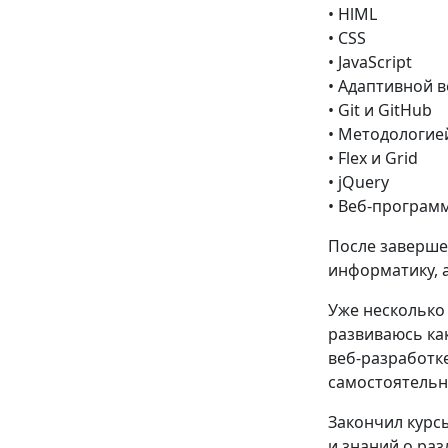
• HlML
• CSS
• JavaScript
• Адаптивной 
• Git и GitHub
• Методологие
• Flex и Grid
• jQuery
• Веб-програ
После заверше
информатику, 
Уже несколько
развиваюсь ка
веб-разработке,
самостоятельн
Закончил курсы
и знаний о раз