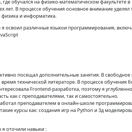
, где обучался на физико-математическом факультете в
ех лет. В процессе обучения основное внимание уделял 
к физика и информатика.
е я освоил различные языкои программирования, включ
avaScript
 активно посещал дополнительные занятия. В свободное
л время технической литераторе. В процессе обучения 
нтересовала Frontend-разработка, поэтому я углубленн
асть как с преподавателями, так и самостоятельно.
аботал преподавателем в онлайн-школе программиров
такие курсы как: создания игр на Python и 3д моделиров
 я оточили навыки :