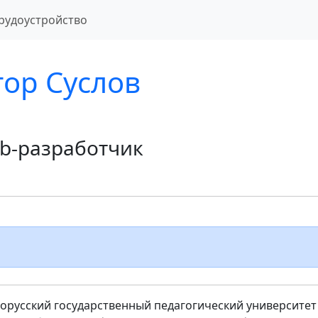
рудоустройство
гор Cуслов
b-разработчик
лорусский государственный педагогический университет