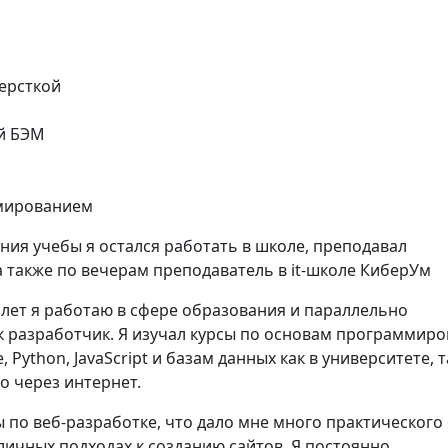
версткой
й БЭМ
ммированием
ния учебы я остался работать в школе, преподавал
а также по вечерам преподаватель в it-школе КиберУм
 лет я работаю в сфере образования и параллельно
к разработчик. Я изучал курсы по основам программиро
 Python, JavaScript и базам данных как в университете, т
о через интернет.
 по веб-разработке, что дало мне много практического
личных подходах к созданию сайтов. Я постоянно