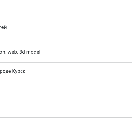
тей
n, web, 3d model
роде Курск