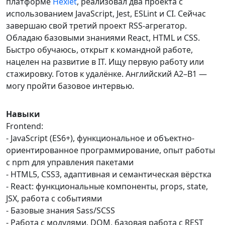
платформе
Hexlet
, реализовал два проекта с
использованием JavaScript, Jest, ESLint и CI. Сейчас
завершаю свой третий проект RSS-агрегатор.
Обладаю базовыми знаниями React, HTML и CSS.
Быстро обучаюсь, открыт к командной работе,
нацелен на развитие в IT. Ищу первую работу или
стажировку. Готов к удалёнке. Английский A2–B1 —
могу пройти базовое интервью.
Навыки
Frontend:
- JavaScript (ES6+), функциональное и объектно-
ориентированное программирование, опыт работы
с npm для управления пакетами
- HTML5, CSS3, адаптивная и семантическая вёрстка
- React: функциональные компоненты, props, state,
JSX, работа с событиями
- Базовые знания Sass/SCSS
- Работа с модулями, DOM, базовая работа с REST