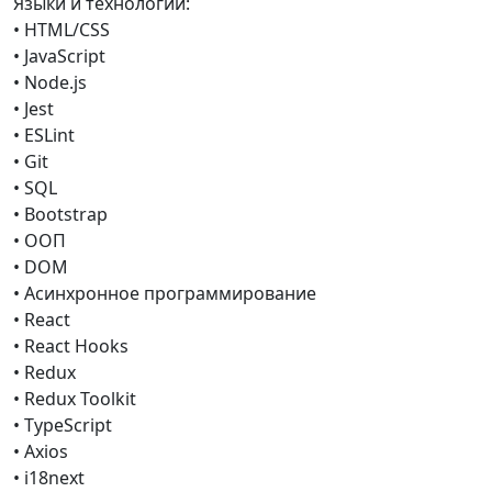
Языки и технологии:
• HTML/CSS
• JavaScript
• Node.js
• Jest
• ESLint
• Git
• SQL
• Bootstrap
• ООП
• DOM
• Асинхронное программирование
• React
• React Hooks
• Redux
• Redux Toolkit
• TypeScript
• Axios
• i18next