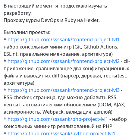
В настоящий момент я продолжаю изучать
разработку.
Прохожу курсы DevOps и Ruby на Hexlet.
Выполнил проекты:
*
https://github.com/ssssank/frontend-project-lvl1
-
набор консольных мини-игр (Git, Github Actions,
ESLint, правильное именование, архитектура)
*
https://github.com/ssssank/frontend-project-lvl2
- cli-
приложение, сравнивающее два конфигурационных
файла и выводит их diff (парсер, деревья, тесты Jest,
архитектура)
*
https://github.com/ssssank/frontend-project-lvl3
-
RSS-checker, страница, где можно добавить RSS
ленты с автоматическим обновлением (DOM, AJAX,
асинхронность, Webpack, валидация, деплой)
*
https://github.com/ssssank/php-project-lvl1
- набор
консольных мини-игр реализованный на PHP
*
https://github.com/ssssank/python-project-lvl1
-