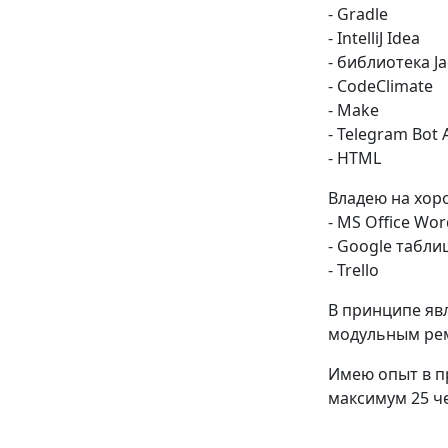
- Gradle
- IntelliJ Idea
- библиотека J
- CodeClimate
- Make
- Telegram Bot 
- HTML
Владею на хор
- MS Office Wor
- Google табли
- Trello
В принципе яв
модульным рем
Имею опыт в п
максимум 25 ч