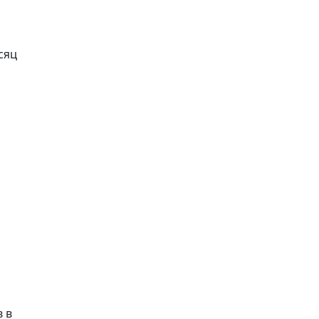
сяц
 в