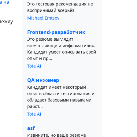
а на
Это тестовая рекомендация не
воспринимай всерьёз
Michael Emtsev
между
Frontend-разработчик
Это резюме выглядит
впечатляюще и информативно.
Кандидат умеет описывать свой
опыт и пр...
Tota AI
QA инженер
Кандидат имеет некоторый
опыт в области тестирования и
обладает базовыми навыками
работ...
Tota AI
asf
Извините, но ваше резюме