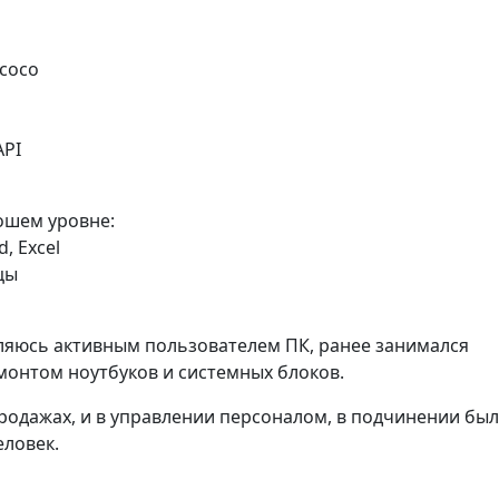
acoco
API
ошем уровне:
d, Excel
цы
ляюсь активным пользователем ПК, ранее занимался
онтом ноутбуков и системных блоков.
родажах, и в управлении персоналом, в подчинении бы
еловек.