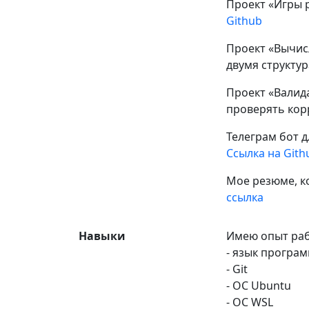
Проект «Игры 
Github
Проект «Вычис
двумя структу
Проект «Валид
проверять кор
Телеграм бот дл
Ссылка на Gith
Мое резюме, к
ссылка
Навыки
Имею опыт раб
- язык програ
- Git
- ОС Ubuntu
- ОС WSL