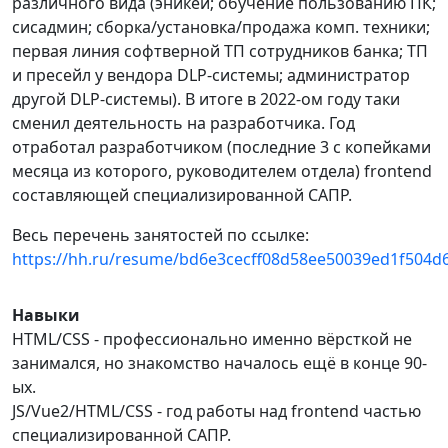
различного вида (эникей; обучение пользованию ПК;
сисадмин; сборка/установка/продажа комп. техники;
первая линия софтверной ТП сотрудников банка; ТП
и пресейл у вендора DLP-системы; администратор
другой DLP-системы). В итоге в 2022-ом году таки
сменил деятельность на разработчика. Год
отработал разработчиком (последние 3 с копейками
месяца из которого, руководителем отдела) frontend
составляющей специализированной САПР.
Весь перечень занятостей по ссылке:
https://hh.ru/resume/bd6e3cecff08d58ee50039ed1f504d
Навыки
HTML/CSS - профессионально именно вёрсткой не
занимался, но знакомство началось ещё в конце 90-
ых.
JS/Vue2/HTML/CSS - год работы над frontend частью
специализированной САПР.