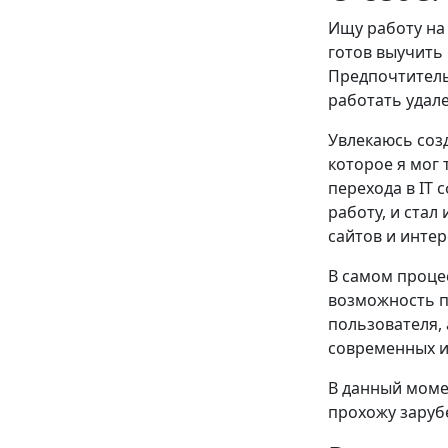
Ищу работу на 
готов выучить
Предпочтитель
работать удал
Увлекаюсь созд
которое я мог
перехода в IT 
работу, и ста
сайтов и инте
В самом проце
возможность п
пользователя,
современных и
В данный момен
прохожу заруб