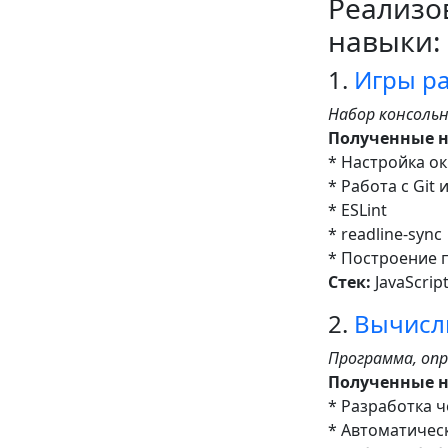
Реализо
навыки:
1.
Игры р
Набор консоль
Полученные 
* Настройка окр
* Работа с Git 
* ESLint
* readline-sync
* Построение 
Стек:
JavaScrip
2.
Вычисл
Программа, оп
Полученные 
* Разработка ч
* Автоматичес