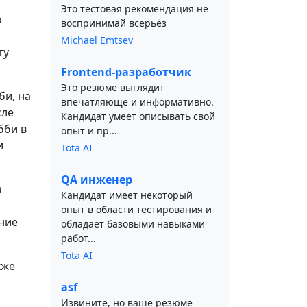
Это тестовая рекомендация не
о
воспринимай всерьёз
Michael Emtsev
гу
Frontend-разработчик
Это резюме выглядит
би, на
впечатляюще и информативно.
сле
Кандидат умеет описывать свой
бби в
опыт и пр...
и
Tota AI
QA инженер
а
Кандидат имеет некоторый
опыт в области тестирования и
ние
обладает базовыми навыками
работ...
Tota AI
кже
asf
Извините, но ваше резюме