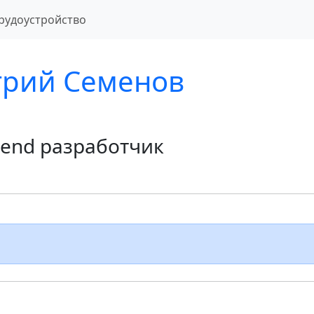
рудоустройство
рий Семенов
tend разработчик