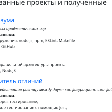
ванные проекты и полученные
азума
ных арифметических игр
навыки:
ужения: node.js, npm, ESLint, Makefile
и GitHub
правильной архитектуры проекта
t, NodeJS
итель отличий
ределяющая разницу между двумя конфигурационными фа
навыки
:
ерез тестирование;
кое тестирование с помощью Jest;