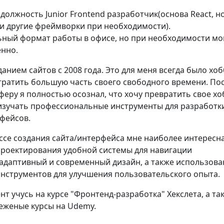
должность Junior Frontend разработчик(основа React, н
 и другие фреймворки при необходимости).
ный формат работы в офисе, но при необходимости мо
енно.
анием сайтов с 2008 года. Это для меня всегда было хоб
 тратить большую часть своего свободного времени. По
сферу я полностью осознал, что хочу превратить свое хо
л изучать профессиональные инструменты для разработк
рфейсов.
ссе создания сайта/интерфейса мне наиболее интересн
роектирования удобной системы для навигации
 адаптивный и современный дизайн, а также использова
нструментов для улучшения пользовательского опыта.
т учусь на курсе "Фронтенд-разработка" Хекслета, а та
еженые курсы на Udemy.