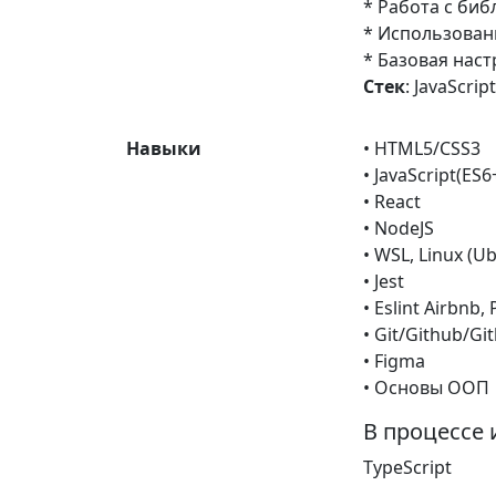
* Работа с биб
* Использован
* Базовая наст
Стек
: JavaScri
Навыки
• HTML5/CSS3
• JavaScript(ES6
• React
• NodeJS
• WSL, Linux (U
• Jest
• Eslint Airbnb, 
• Git/Github/Gi
• Figma
• Основы ООП
В процессе 
TypeScript