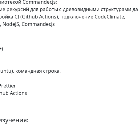
лиотекой Commander.js;
ие рекурсий для работы с древовидными структурами д
ройка CI (Github Actions), подключение CodeClimate;
pt, NodeJS, Commander.js
+)
buntu), командная строка.
Prettier
thub Actions
изучения: