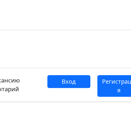
акансию
Вход
Регистра
нтарий
я