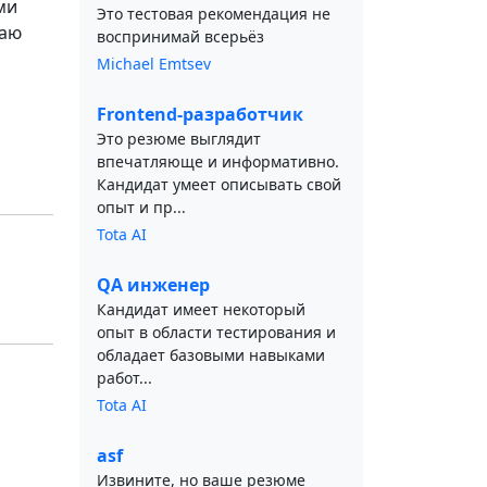
ми
Это тестовая рекомендация не
ваю
воспринимай всерьёз
Michael Emtsev
Frontend-разработчик
Это резюме выглядит
впечатляюще и информативно.
Кандидат умеет описывать свой
опыт и пр...
Tota AI
QA инженер
Кандидат имеет некоторый
опыт в области тестирования и
обладает базовыми навыками
работ...
Tota AI
asf
Извините, но ваше резюме