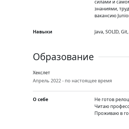
силами и самом
знаниями, тру
вакансию Junior
Навыки
Java, SOLID, Gi
Образование
Хекслет
Апрель 2022 - по настоящее время
О себе
Не готов рело
Читаю професс
Проживаю в г