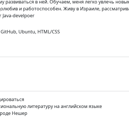
у развиваться в ней. Обучаем, меня легко увлечь новы
долюбив и работоспособен. Живу в Израиле, рассматри
 Java-develpoer
t, GitHub, Ubuntu, HTML/CSS
цироваться
иональную литературу на английском языке
ороде Нешер