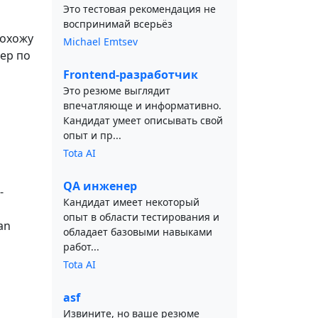
Это тестовая рекомендация не
воспринимай всерьёз
рохожу
Michael Emtsev
ер по
Frontend-разработчик
Это резюме выглядит
впечатляюще и информативно.
Кандидат умеет описывать свой
опыт и пр...
Tota AI
QA инженер
-
Кандидат имеет некоторый
опыт в области тестирования и
an
обладает базовыми навыками
работ...
Tota AI
asf
Извините, но ваше резюме