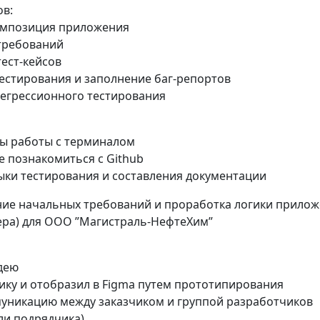
ов:
композиция приложения
 требований
тест-кейсов
тестирования и заполнение баг-репортов
регрессионного тестирования
вы работы с терминалом
е познакомиться с Github
выки тестирования и составления документации
ние начальных требований и проработка логики прило
ера) для ООО ”Магистраль-НефтеХим”
дею
гику и отобразил в Figma путем прототипирования
муникацию между заказчиком и группой разработчиков
ли подрядчика)