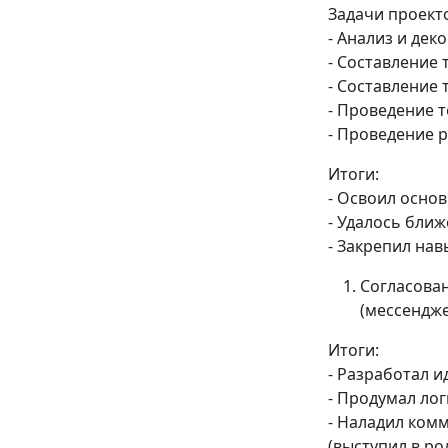
Задачи проект
- Анализ и де
- Составление
- Составление 
- Проведение 
- Проведение 
Итоги:
- Освоил осно
- Удалось ближ
- Закрепил на
Согласова
(мессендж
Итоги:
- Разработал и
- Продумал ло
- Наладил ком
(выступил в ро