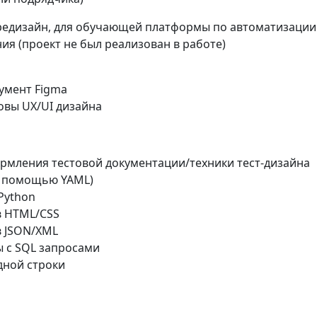
редизайн, для обучающей платформы по автоматизации
ия (проект не был реализован в работе)
румент Figma
овы UX/UI дизайна
мления тестовой документации/техники тест-дизайна
с помощью YAML)
Python
в HTML/CSS
 JSON/XML
 с SQL запросами
ной строки