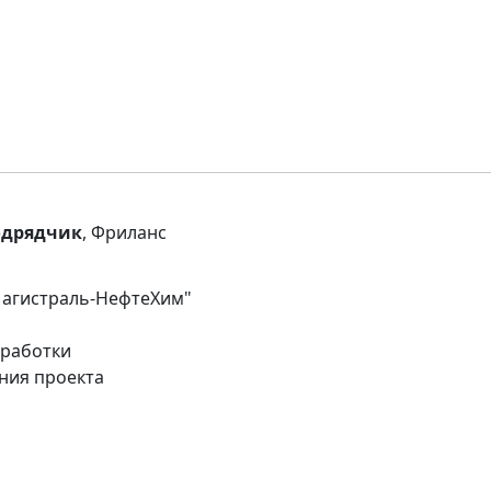
одрядчик
, Фриланс
Магистраль-НефтеХим"
зработки
ния проекта