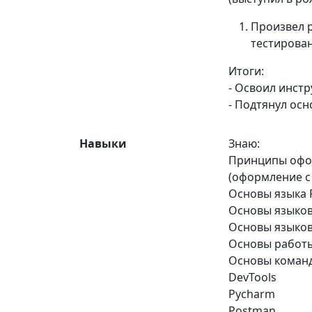
Произвел 
тестирован
Итоги:
- Освоил инст
- Подтянул осн
Навыки
Знаю:
Принципы офор
(оформление 
Основы языка 
Основы языко
Основы языков
Основы работы
Основы команд
DevTools
Pycharm
Postman