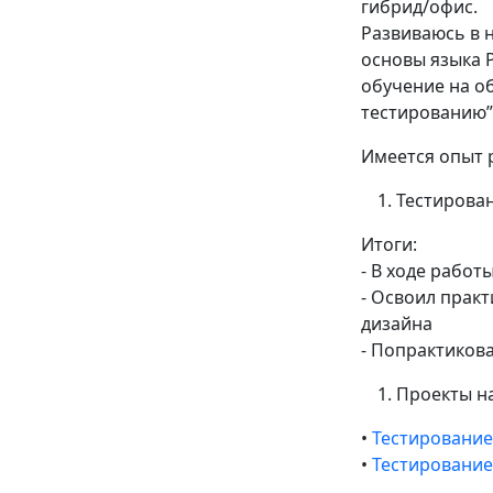
гибрид/офис.
Развиваюсь в 
основы языка P
обучение на о
тестированию”
Имеется опыт р
Тестирован
Итоги:
- В ходе работ
- Освоил практ
дизайна
- Попрактиков
Проекты на
•
Тестирование
•
Тестирование