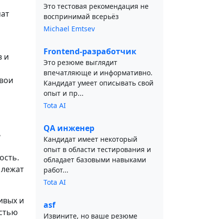
Это тестовая рекомендация не
мат
воспринимай всерьёз
Michael Emtsev
Frontend-разработчик
 и
Это резюме выглядит
впечатляюще и информативно.
свои
Кандидат умеет описывать свой
опыт и пр...
Tota AI
QA инженер
ь
Кандидат имеет некоторый
опыт в области тестирования и
ость.
обладает базовыми навыками
 лежат
работ...
Tota AI
ивых и
asf
стью
Извините, но ваше резюме