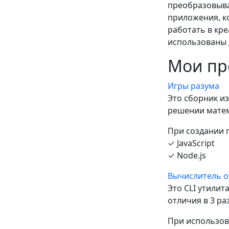
преобразовыва
приложения, к
работать в кр
использованы 
Мои пр
Игры разума
Это сборник из
решении матем
При создании 
✓ JavaScript
✓ Node.js
Вычислитель 
Это CLI утилит
отличия в 3 раз
При использов