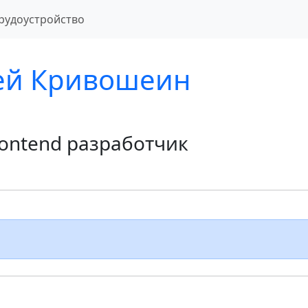
рудоустройство
ей Кривошеин
frontend разработчик