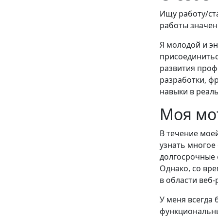
Ищу работу/ст
работы значен
Я молодой и э
присоединитьс
развития проф
разработки, фр
навыки в реал
Моя мо
В течение мое
узнать многое 
долгосрочные 
Однако, со вре
в области веб-
У меня всегда 
функциональны