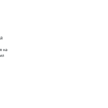
ый
я на
ил