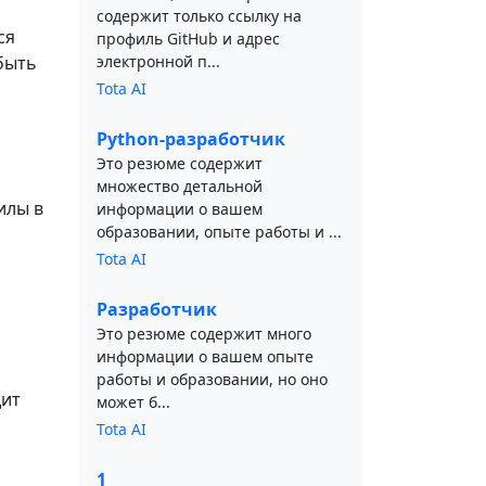
содержит только ссылку на
ся
профиль GitHub и адрес
быть
электронной п...
Tota AI
Python-разработчик
Это резюме содержит
множество детальной
илы в
информации о вашем
образовании, опыте работы и ...
Tota AI
Разработчик
Это резюме содержит много
информации о вашем опыте
работы и образовании, но оно
дит
может б...
Tota AI
1