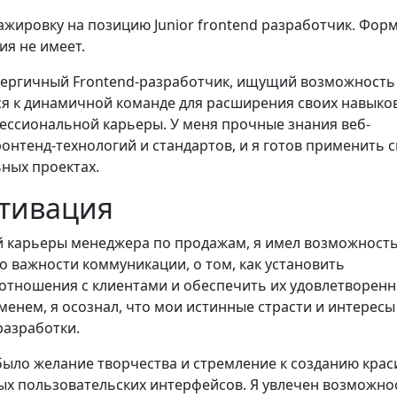
ажировку на позицию Junior frontend разработчик. Фор
ия не имеет.
нергичный Frontend-разработчик, ищущий возможность
я к динамичной команде для расширения своих навыков
ессиональной карьеры. У меня прочные знания веб-
онтенд-технологий и стандартов, и я готов применить 
ьных проектах.
тивация
й карьеры менеджера по продажам, я имел возможност
о важности коммуникации, о том, как установить
отношения с клиентами и обеспечить их удовлетворенн
менем, я осознал, что мои истинные страсти и интересы
разработки.
было желание творчества и стремление к созданию крас
х пользовательских интерфейсов. Я увлечен возможно