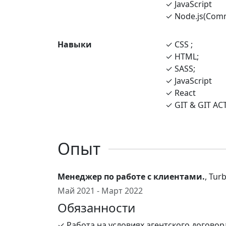
✓ JavaScript
✓ Node.js(Com
Навыки
✓ CSS ;
✓ HTML;
✓ SASS;
✓ JavaScript
✓ React
✓ GIT & GIT AC
Опыт
Менеджер по работе с клиентами.
, Tur
Май 2021 - Март 2022
Обязанности
✓ Работа на условиях агентского договор