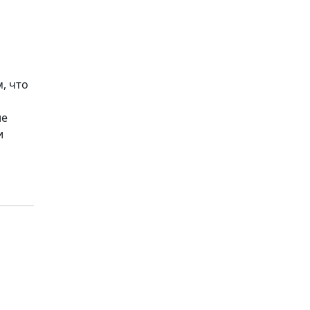
, что
ие
и