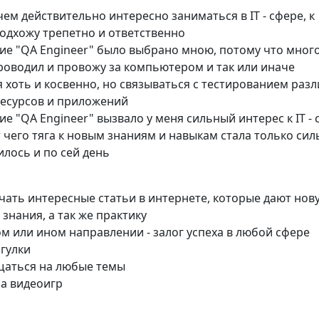
чем действительно интересно заниматься в IT - сфере, к
одхожу трепетно и ответственно
ие "QA Engineer" было выбрано мною, потому что мног
оводил и провожу за компьютером и так или иначе
 хоть и косвенно, но связываться с тестированием раз
ресурсов и приложений
е "QA Engineer" вызвало у меня сильный интерес к IT - 
т чего тяга к новым знаниям и навыкам стала только сил
илось и по сей день
чать интересные статьи в интернете, которые дают нов
нания, а так же практику
ом или ином направлении - залог успеха в любой сфере
гулки
щаться на любые темы
ма видеоигр