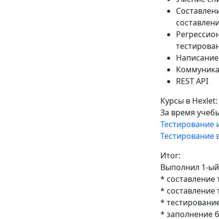
Составлени
составлени
Регрессион
тестирова
Написание 
Коммуника
REST API
Курсы в Hexlet:
За время учебы
Тестирование 
Тестирование 
Итог:
Выполнил 1-ый
* составление
* составление 
* тестировани
* заполнение 