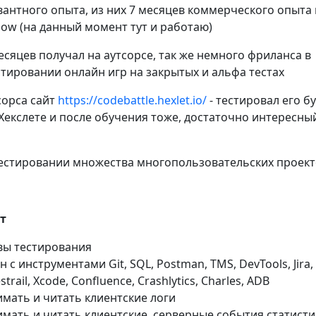
евантного опыта, из них 7 месяцев коммерческого опыта 
low (на данный момент тут и работаю)
сяцев получал на аутсорсе, так же немного фриланса в
тировании онлайн игр на закрытых и альфа тестах
сорса сайт
https://codebattle.hexlet.io/
- тестировал его б
Хекслете и после обучения тоже, достаточно интересны
тестировании множества многопользовательских проект
т
вы тестирования
 с инструментами Git, SQL, Postman, TMS, DevTools, Jira,
strail, Xcode, Confluence, Crashlytics, Charles, ADB
мать и читать клиентские логи
мать и читать клиентские, серверные события статисти