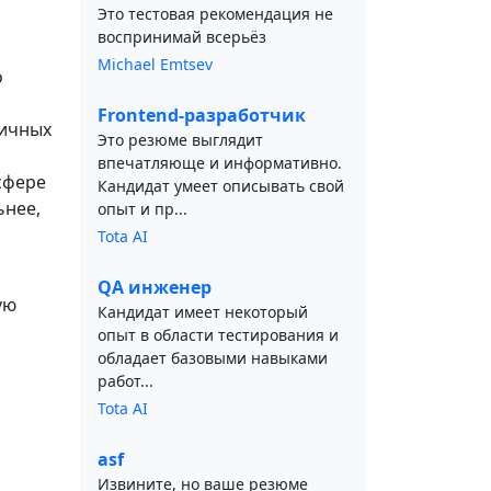
Это тестовая рекомендация не
воспринимай всерьёз
Michael Emtsev
о
Frontend-разработчик
личных
Это резюме выглядит
впечатляюще и информативно.
сфере
Кандидат умеет описывать свой
ьнее,
опыт и пр...
Tota AI
QA инженер
ую
Кандидат имеет некоторый
опыт в области тестирования и
обладает базовыми навыками
работ...
Tota AI
asf
Извините, но ваше резюме