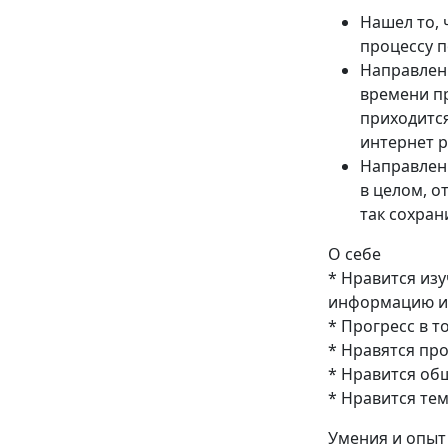
Нашел то, 
процессу п
Направлен
времени пр
приходится
интернет 
Направлени
в целом, о
так сохран
О себе
* Нравится изу
информацию и з
* Прогресс в т
* Нравятся про
* Нравится об
* Нравится те
Умения и опыт