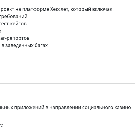
роект на платформе Хекслет, который включал:
 требований
тест-кейсов
е
баг-репортов
 в заведенных багах
льных приложений в направлении социального казино
та