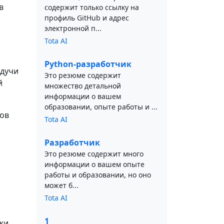
в
содержит только ссылку на
профиль GitHub и адрес
электронной п...
Tota AI
Python-разработчик
удучи
Это резюме содержит
й
множество детальной
информации о вашем
образовании, опыте работы и ...
ов
Tota AI
Разработчик
Это резюме содержит много
информации о вашем опыте
работы и образовании, но оно
может б...
Tota AI
1
ки