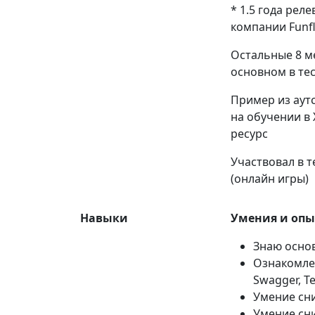
* 1.5 года рел
компании Funf
Остальные 8 ме
основном в тес
Пример из аут
на обучении в 
ресурс
Участвовал в 
(онлайн игры)
Навыки
Умения и опы
Знаю осно
Ознакомлен
Swagger, Te
Умение сни
Умение сни