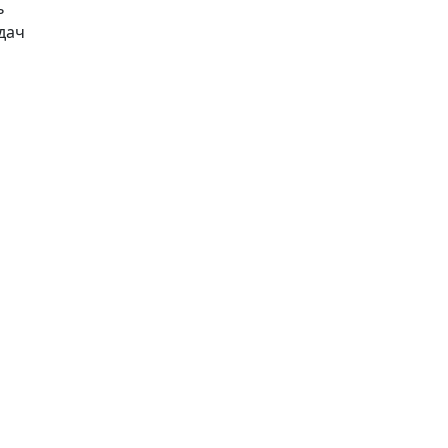
ь
дач