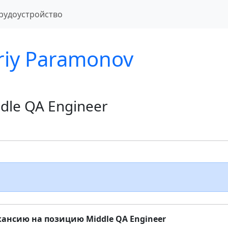
рудоустройство
riy Paramonov
dle QA Engineer
кансию на позицию Middle QA Engineer