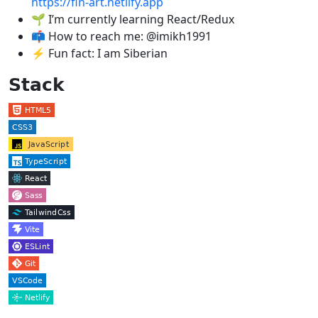
https://fin-art.netlify.app
🌱 I’m currently learning React/Redux
📫 How to reach me: @imikh1991
⚡ Fun fact: I am Siberian
𝗦𝘁𝗮𝗰𝗸