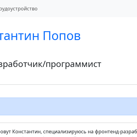
рудоустройство
тантин Попов
азработчик/программист
зовут Константин, специализируюсь на фронтенд-разраб