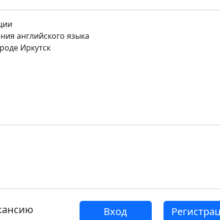
ции
ния английского языка
роде Иркутск
акансию
Вход
Регистра