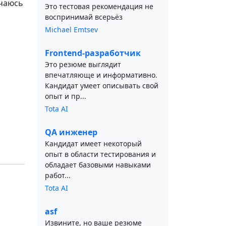
учаюсь
Это тестовая рекомендация не
воспринимай всерьёз
Michael Emtsev
Frontend-разработчик
Это резюме выглядит
впечатляюще и информативно.
Кандидат умеет описывать свой
опыт и пр...
Tota AI
QA инженер
Кандидат имеет некоторый
опыт в области тестирования и
обладает базовыми навыками
работ...
Tota AI
asf
Извините, но ваше резюме