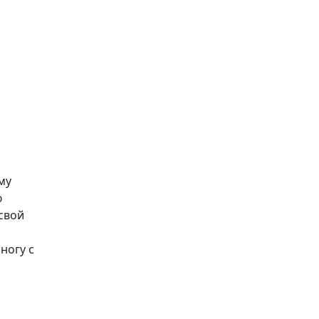
му
ю
свой
ногу с