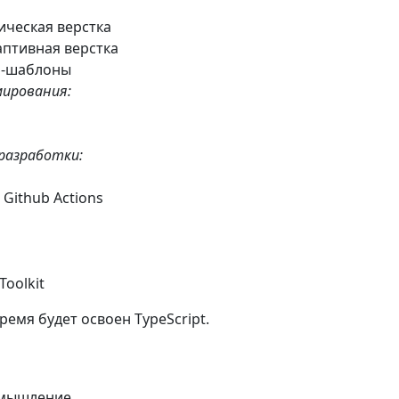
ическая верстка
даптивная верстка
SS-шаблоны
мирования:
разработки:
I, Github Actions
Toolkit
емя будет освоен TypeScript.
 мышление