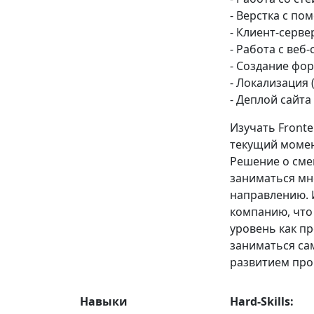
- Верстка с по
- Клиент-серв
- Работа с веб-
- Создание фор
- Локализация (
- Деплой сайта
Изучать Fronte
текущий момен
Решение о сме
заниматься мн
направлению. 
компанию, что
уровень как пр
заниматься сам
развитием пр
Навыки
Hard-Skills: