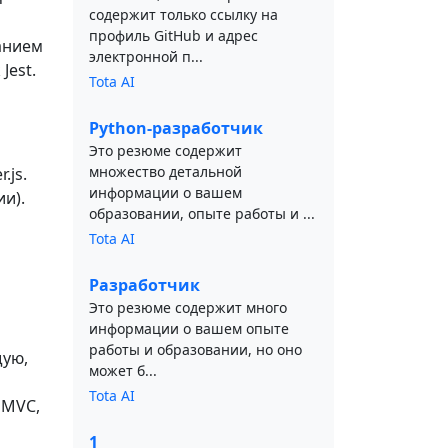
содержит только ссылку на
профиль GitHub и адрес
анием
электронной п...
Jest.
Tota AI
Python-разработчик
Это резюме содержит
множество детальной
.js.
информации о вашем
и).
образовании, опыте работы и ...
Tota AI
Разработчик
Это резюме содержит много
информации о вашем опыте
работы и образовании, но оно
щую,
может б...
Tota AI
 MVC,
1