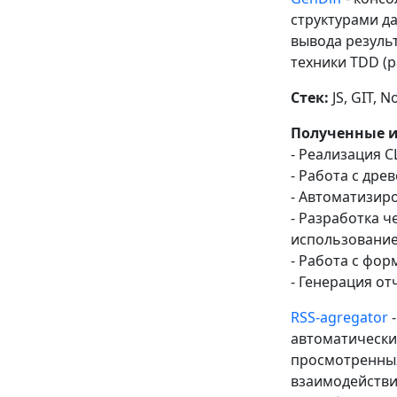
структурами д
вывода резуль
техники TDD (р
Стек:
JS, GIT, No
Полученные и
- Реализация 
- Работа с др
- Автоматизиро
- Разработка ч
использованием
- Работа с фор
- Генерация отч
RSS-agregator
-
автоматически
просмотренных
взаимодействи