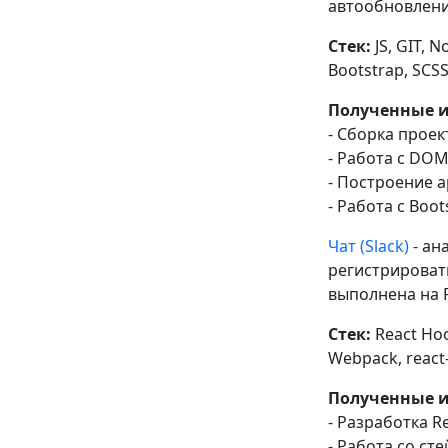
автообновлени
Стек:
JS, GIT, N
Bootstrap, SCSS,
Полученные и
- Сборка проек
- Работа с DOM
- Построение 
- Работа с Boot
Чат (Slack)
- ан
регистрироват
выполнена на R
Стек:
React Hook
Webpack, react-i
Полученные и
- Разработка R
- Работа со ст