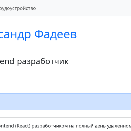
рудоустройство
сандр Фадеев
tend-разработчик
ontend (React) разработчиком на полный день удалённо