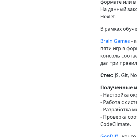
формате или в 
На данный зак
Hexlet.
В рамках обуч
Brain Games
- 
пяти игр в фор
консоль соотв
дал три правил
Стек:
JS, Git, No
Полученные и
- Настройка окр
- Работа с сис
- Разработка 
- Проверка со
CodeClimate.
GenDiff
- конс