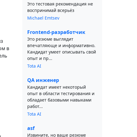
Это тестовая рекомендация не
воспринимай всерьёз
Michael Emtsev
Frontend-разработчик
Это резюме выглядит
из
впечатляюще и информативно.
ом в
Кандидат умеет описывать свой
ель
опыт и пр...
Tota AI
QA инженер
Кандидат имеет некоторый
опыт в области тестирования и
обладает базовыми навыками
работ...
Tota AI
asf
Извините, но ваше резюме
я