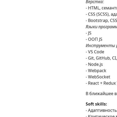
Верстка:
- HTML, семант
- CSS (SCSS), а
- Bootstrap, C
Языки програм
- JS
- ООП JS
Инструменты 
- VS Code
- Git, GitHub, C
- Node.js
- Webpack
- WebSocket
- React + Redux 
В ближайшее вр
Soft skills:
- Адаптивность
- Критическое