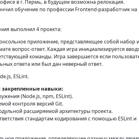
офисе в г. Пермь, в будущем возможна релокация.
ончил обучение по профессии Frontend-разработчик на
ения выполнил 4 проекта:
консольное приложение, представляющее собой набор 
мате вопрос-ответ. Каждая игра инициализируется ввод
етствующей команды. Игра завершается если пользоват
ьных ответа или был дан неверный ответ.
de.js, ESLint.
 закрепленные навыки:
ужения (Node.js, npm, ESLint).
темой контроля версий Git.
модульной расширяемой архитектуры проекта.
ответствия стандартам кодирования с помощью ESLint и
ольное приложение, определяющее разницу между двум