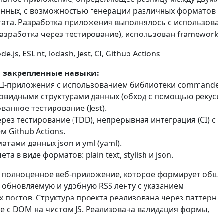
анных, с возможностью генерации различных форматов
тата. Разработка приложения выполнялось с использов
азработка через тестирование), использован framework 
de.js, ESLint, lodash, Jest, CI, Github Actions
 закрепленные навыки:
CLI-приложения с использованием библиотеки commander
евовидными структурами данных (обход с помощью рекуси
ванное тестирование (Jest).
ерез тестирование (TDD), непрерывная интеграция (CI) с
 Github Actions.
матами данных json и yml (yaml).
ета в виде форматов: plain text, stylish и json.
 полноценное веб-приложение, которое формирует об
 обновляемую и удобную RSS ленту с указанием
 постов. Структура проекта реализована через паттерн
е с DOM на чистом JS. Реализована валидация формы,