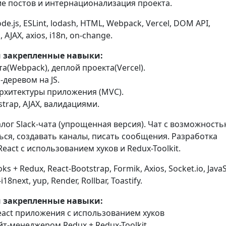
е постов и интернационализация проекта.
ode.js, ESLint, lodash, HTML, Webpack, Vercel, DOM API,
 AJAX, axios, i18n, on-change.
 закрепленные навыки:
та(Webpack), деплой проекта(Vercel).
-деревом на JS.
архитектуры приложения (MVC).
strap, AJAX, валидациями.
алог Slack-чата (упрощенная версия). Чат с возможност
ься, создавать каналы, писать сообщения. Разработка
eact с использованием хуков и Redux-Toolkit.
s + Redux, React-Bootstrap, Formik, Axios, Socket.io, JavaS
18next, yup, Render, Rollbar, Toastify.
 закрепленные навыки:
eact приложения с использованием хуков
ейт-менеджером Redux + Redux-Toolkit