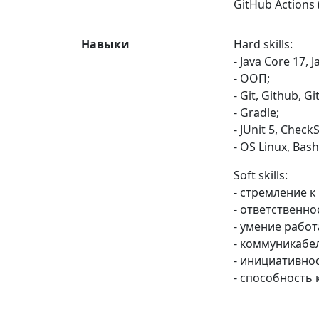
GitHub Actions
Навыки
Hard skills:
- Java Core 17, J
- ООП;
- Git, Github, G
- Gradle;
- JUnit 5, CheckS
- OS Linux, Bash
Soft skills:
- стремление к
- ответственно
- умение работ
- коммуникабе
- инициативнос
- способность