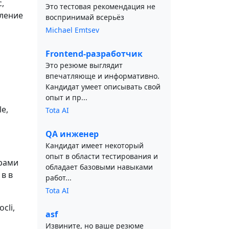
,
Это тестовая рекомендация не
вление
воспринимай всерьёз
Michael Emtsev
Frontend-разработчик
Это резюме выглядит
впечатляюще и информативно.
Кандидат умеет описывать свой
опыт и пр...
le,
Tota AI
QA инженер
Кандидат имеет некоторый
опыт в области тестирования и
рами
обладает базовыми навыками
в в
работ...
Tota AI
cli,
asf
Извините, но ваше резюме