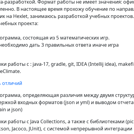
va-разработкой. Формат работы не имеет значения: офис
аленно. В настоящее время прохожу обучение по напра
ик на Hexlet, занимаюсь разработкой учебных проектов.
чебных проекта:
ограмма, состоящая из 5 математических игр.
 необходимо дать 3 правильных ответа иначе игра
работы с : java-17, gradle, git, IDEA (Intellij idea), makefi
eClimate.
 отличий
ограмма, определяющая различия между двумя структу
ержкой входных форматов (json и yml) и выводом отчета 
ain и json)
 работы с Java Collections, а также с библиотеками (pico
Jackson, Jacoco, JUnit), с системой непрерывной интеграции