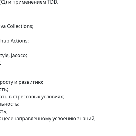
 (CI) и применением TDD.
ava Collections;
ithub Actions;
tyle, Jacoco;
;
 росту и развитию;
сть;
ать в стрессовых условиях;
льность;
ть;
 к целенаправленному усвоению знаний;