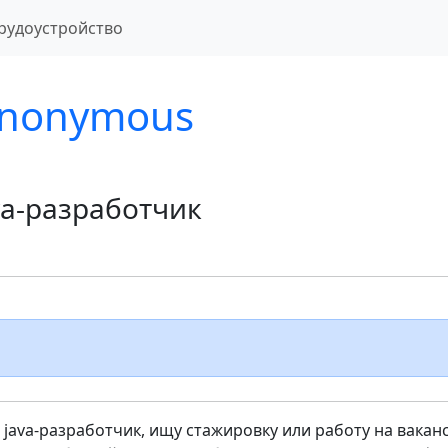
рудоустройство
nonymous
va-разработчик
java-разработчик, ищу стажировку или работу на вакан