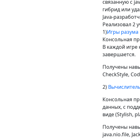
связанную с ja
гибрид или уд
Java-разработч
Реализовал 2 у
1)
Игры разума
Консольная пр
В каждой игре
завершается.
Получены навыки 
CheckStyle, Cod
2)
Вычислитель
Консольная пр
данных, с подд
виде (Stylish, pl
Получены навыки
java.nio.file, 