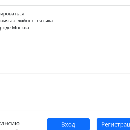
цироваться
ния английского языка
роде Москва
акансию
Вход
Регистра