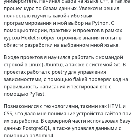
университете. Начинал с азов на языке C++, а так же
прошел курс по базам данных. Увлекся и решил
полностью изучить какой-либо язык
программирования и мой выбор на Python. С
помощью теории, практики и проектов в рамках
курсов Hexlet я обрел огромные знания и опыт в
области разработки на выбранном мной языке.
В ходе проектов я научился работать с командой
строкой в Linux (Ubuntu), а так же с системой Git. В
проектах работал с poetry для управления
зависимостями, с помощью flake8 проверял код на
правильность написания и тестировал его с
помощью PyTest.
Познакомился с технологиями, такими как HTML и
CSS, что дало мне понимание устройства сайтов при
их разработке. В серверной части использовал базу
данных PostgreSQL, а также управлял данными с
помощью pgAdmin4.