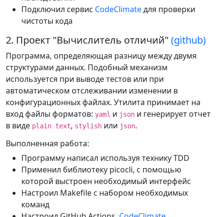
Подключил сервис
CodeClimate
для проверки
чистоты кода
2. Проект "Вычислитель отличий"
(github)
Программа, определяющая разницу между двумя
структурами данных. Подобный механизм
используется при выводе тестов или при
автоматическом отслеживании изменении в
конфигурационных файлах. Утилита принимает на
вход файлы форматов:
и
и генерирует отчет
yaml
json
в виде
,
или
.
plain text
stylish
json
Выполненная работа:
Программу написал используя технику TDD
Применил библиотеку picocli, с помощью
которой выстроен необходимый интерфейс
Настроил Makefile с набором необходимых
команд
Настроил GitHub Actions,
CodeClimate