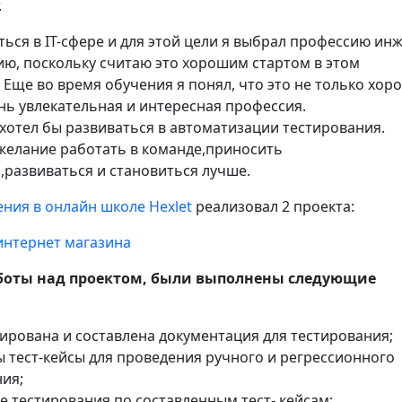
.
ться в IT-сфере и для этой цели я выбрал профессию ин
ию, поскольку считаю это хорошим стартом в этом
 Еще во время обучения я понял, что это не только хор
ень увлекательная и интересная профессия.
хотел бы развиваться в автоматизации тестирования.
желание работать в команде,приносить
,развиваться и становиться лучше.
ния в онлайн школе Hexlet
реализовал 2 проекта:
интернет магазина
аботы над проектом, были выполнены следующие
рована и составлена документация для тестирования;
 тест-кейсы для проведения ручного и регрессионного
ия;
 тестирования по составленным тест- кейсам;