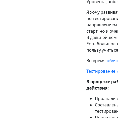
Уровень: Junior
Я хочу развива
по тестирован
направлением.
старт, но и оч
В дальнейшем 
Есть большое 
пользу,учиться
Во время
обуче
Тестирование 
В процессе р
действия:
Проанализи
Составлены
тестирован
Проведение