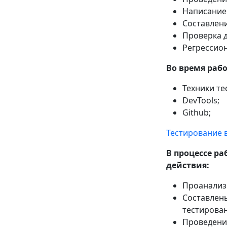
Написание 
Составлени
Проверка д
Регрессион
Во время раб
Техники те
DevTools;
Github;
Тестирование 
В процессе р
действия:
Проанализи
Составлены
тестирован
Проведение