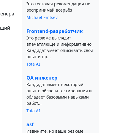
Это тестовая рекомендация не
воспринимай всерьёз
женера
Michael Emtsev
оший
Frontend-разработчик
Это резюме выглядит
впечатляюще и информативно.
Кандидат умеет описывать свой
опыт и пр...
Tota AI
QA инженер
Кандидат имеет некоторый
опыт в области тестирования и
обладает базовыми навыками
работ...
Tota AI
asf
Извините, но ваше резюме