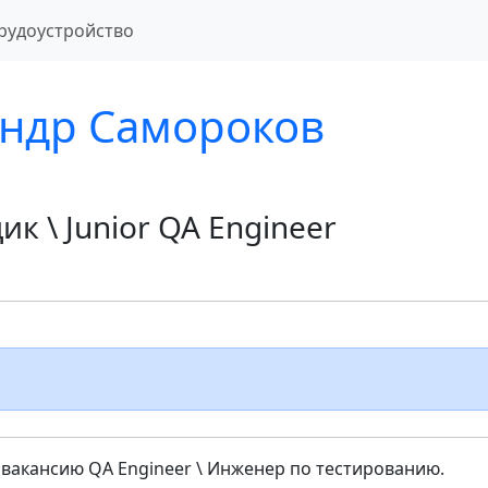
рудоустройство
андр Самороков
к \ Junior QA Engineer
 вакансию QA Engineer \ Инженер по тестированию.