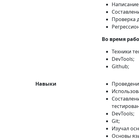
Написание 
Составлени
Проверка д
Регрессион
Во время раб
Техники те
DevTools;
Github;
Навыки
Проведени
Использова
Составлени
тестирован
DevTools;
Git;
Изучал осн
Основы яз