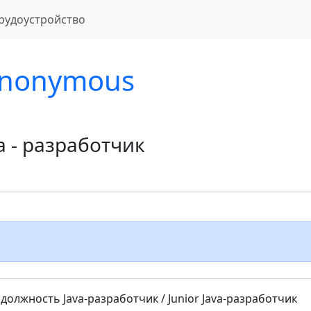
рудоустройство
nonymous
a - разработчик
должность Java-разработчик / Junior Java-разработчик