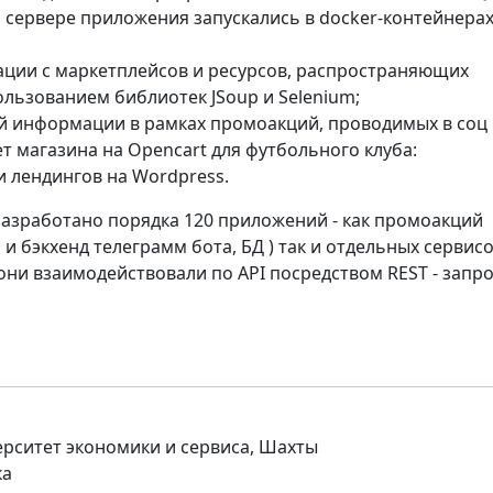
 сервере приложения запускались в docker-контейнерах
ации с маркетплейсов и ресурсов, распространяющих
льзованием библиотек JSoup и Selenium;
ой информации в рамках промоакций, проводимых в соц
нет магазина на Opencart для футбольного клуба:
 лендингов на Wordpress.
азработано порядка 120 приложений - как промоакций
 бэкхенд телеграмм бота, БД ) так и отдельных сервисо
 они взаимодействовали по API посредством REST - запро
рситет экономики и сервиса, Шахты
ка