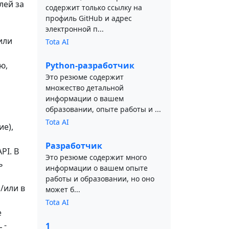
лей за
содержит только ссылку на
профиль GitHub и адрес
электронной п...
или
Tota AI
ю,
Python-разработчик
Это резюме содержит
множество детальной
информации о вашем
образовании, опыте работы и ...
Tota AI
ие),
Разработчик
PI. В
Это резюме содержит много
ь
информации о вашем опыте
работы и образовании, но оно
/или в
может б...
Tota AI
е
 -
1