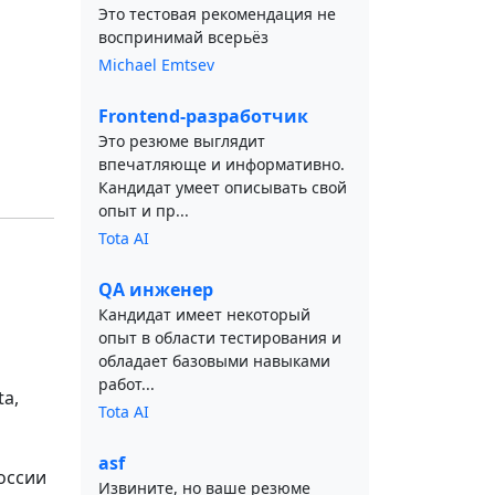
Это тестовая рекомендация не
воспринимай всерьёз
Michael Emtsev
Frontend-разработчик
Это резюме выглядит
впечатляюще и информативно.
Кандидат умеет описывать свой
опыт и пр...
Tota AI
QA инженер
Кандидат имеет некоторый
опыт в области тестирования и
обладает базовыми навыками
работ...
ta,
Tota AI
asf
оссии
Извините, но ваше резюме