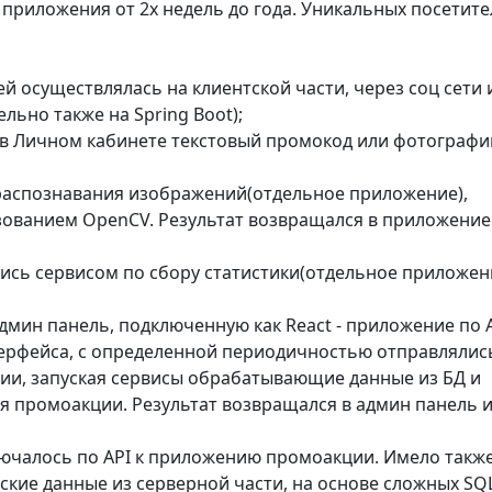
 приложения от 2х недель до года. Уникальных посетите
ей осуществлялась на клиентской части, через соц сети 
ьно также на Spring Boot);
 в Личном кабинете текстовый промокод или фотографи
распознавания изображений(отдельное приложение),
ованием OpenCV. Результат возвращался в приложение
лись сервисом по сбору статистики(отдельное приложен
мин панель, подключенную как React - приложение по A
терфейса, с определенной периодичностью отправлялис
ии, запуская сервисы обрабатывающие данные из БД и
 промоакции. Результат возвращался в админ панель и
лючалось по API к приложению промоакции. Имело такж
кие данные из серверной части, на основе сложных SQL