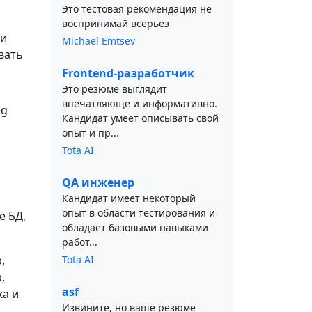
Это тестовая рекомендация не
воспринимай всерьёз
 и
Michael Emtsev
вать
Frontend-разработчик
Это резюме выглядит
впечатляюще и информативно.
ng
Кандидат умеет описывать свой
опыт и пр...
Tota AI
QA инженер
Кандидат имеет некоторый
опыт в области тестирования и
е БД,
обладает базовыми навыками
работ...
,
Tota AI
,
asf
ка и
Извините, но ваше резюме