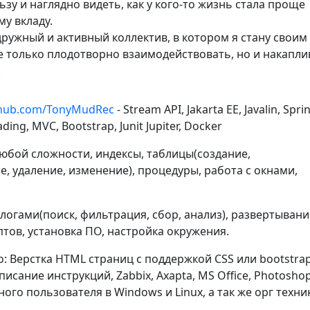
зу и наглядно видеть, как у кого-то жизнь стала проще
у вкладу.
ружный и активный коллектив, в котором я стану своим
е только плодотворно взаимодействовать, но и накапли
.
ithub.com/TonyMudRec
- Stream API, Jakarta EE, Javalin, Spri
ding, MVC, Bootstrap, Junit Jupiter, Docker
любой сложности, индексы, таблицы(создание,
, удаление, изменение), процедуры, работа с окнами,
с логами(поиск, фильтрация, сбор, анализ), развертывани
тов, установка ПО, настройка окружения.
 Верстка HTML страниц с поддержкой CSS или bootstrap
писание инструкций, Zabbix, Axapta, MS Office, Photoshop
ого пользователя в Windows и Linux, а так же орг техни