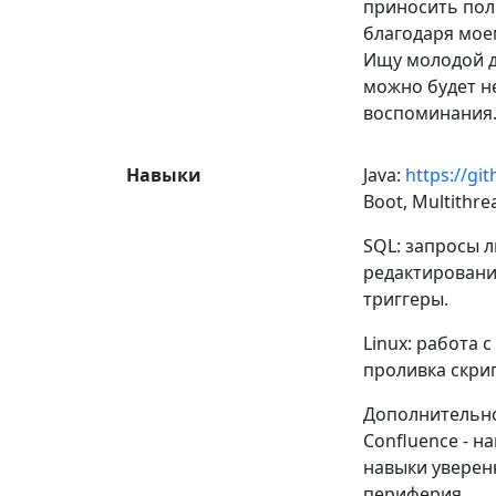
приносить поль
благодаря моем
Ищу молодой д
можно будет н
воспоминания
Навыки
Java:
https://g
Boot, Multithrea
SQL: запросы 
редактирование
триггеры.
Linux: работа 
проливка скрип
Дополнительно:
Confluence - на
навыки уверенн
периферия.