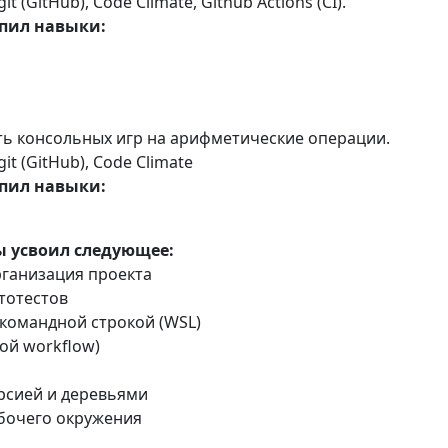
, git (GitHub), Code Climate, Github Actions (CI).
пил навыки:
ь консольных игр на арифметические операции.
, git (GitHub), Code Climate
пил навыки:
ы усвоил следующее:
рганизация проекта
тотестов
 и командной строкой (WSL)
вой workflow)
урсией и деревьями
абочего окружения