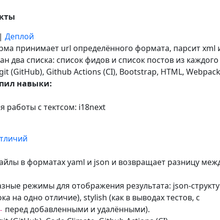
екты
|
Деплой
ма принимает url определённого формата, парсит xml 
ан два списка: список фидов и список постов из каждого
 git (GitHub), Github Actions (CI), Bootstrap, HTML, Webpack
пил навыки:
я работы с тектсом: i18next
отличий
айлы в форматах yaml и json и возвращает разницу меж
азные режимы для отображения результата: json-структу
ока на одно отличие), stylish (как в выводах тестов, с
перед добавленными и удалёнными).
-