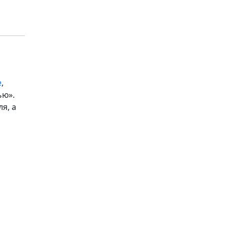
е
,
ью».
я, а