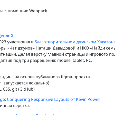
кта с помощью Webpack.
Деплой
023 участвовал в
благотворительном джунском Хакатон
оры «Чат джунов» Наташи Давыдовой и НКО «Найди сем
ятнашки. Делал вёрстку главной страницы и игрового пол
аптив под три разрешения: mobile, tablet, PC.
ендинг на основе публичного figma-проекта.
л, запускается локально)
, CSS, git (GitHub)
ge: Conquering Responsive Layouts от Kevin Powell
ивная вёрстка.