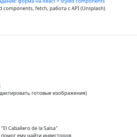
адание: форма на React + styled components
ed components, fetch, работа с API (Unsplash)
к
редактировать готовые изображения)
l Caballero de la Salsa"
к помог ему найти инвесторов