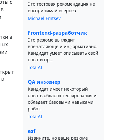
оты с
Это тестовая рекомендация не
 в
воспринимай всерьёз
и
Michael Emtsev
Frontend-разработчик
тки в
Это резюме выглядит
ных
впечатляюще и информативно.
нии
Кандидат умеет описывать свой
опыт и пр...
Tota AI
Открыт
 и
QA инженер
Кандидат имеет некоторый
опыт в области тестирования и
обладает базовыми навыками
работ...
Tota AI
asf
Извините, но ваше резюме