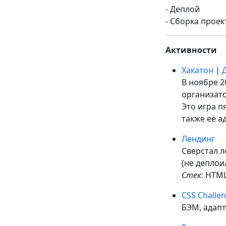
- Деплой
- Сборка прое
Активности
Хакатон
|
В ноябре 2
организат
Это игра п
также её ад
Лендинг
Сверстал л
(не деплои
Стек
: HTML
CSS Challen
БЭМ, адапт