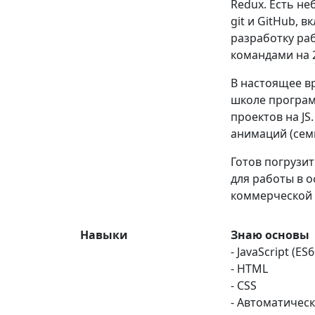
Redux. Есть не
git и GitHub, 
разработку ра
командами на 2
В настоящее в
школе програм
проектов на J
анимаций (сем
Готов погрузи
для работы в о
коммерческой 
Навыки
Знаю основы
- JavaScript (ES6
- HTML
- CSS
- Автоматическ