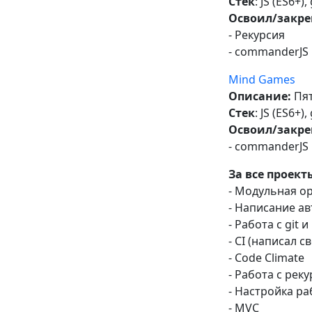
Стек
: JS (ES6+)
Освоил/закре
- Рекурсия
- commanderJS
Mind Games
Описание:
Пят
Стек
: JS (ES6+)
Освоил/закре
- commanderJS
За все проект
- Модульная о
- Написание ав
- Работа с git
- CI (написал с
- Code Climate
- Работа с рек
- Настройка р
- MVC