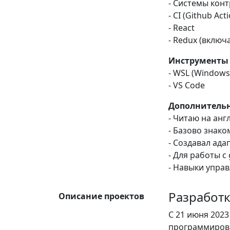
- Системы конт
- CI (Github Act
- React
- Redux (включа
Инструменты
- WSL (Windows
- VS Code
Дополнитель
- Читаю на анг
- Базово знако
- Создавал ада
- Для работы с
- Навыки управ
Разработ
Описание проектов
С 21 июня 202
программирова