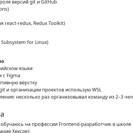
роля версий git и GitHub
ions)
я react-redux, Redux Toolkit)
 Subsystem for Linux)
но
лийском языке
м с Figma
птивную вёрстку
 git и организации проектов использую WSL
ления: несколько раз организовывал команду из 2–3 че
ка
3 обучаюсь на профессии Frontend-разработчик в школе
ния Хекслет.