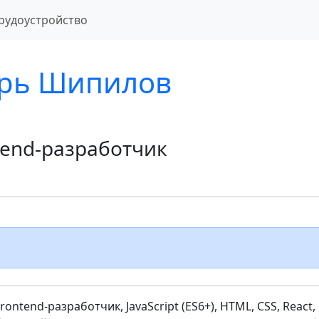
рудоустройство
рь Шипилов
tend-разработчик
ntend-разработчик, JavaScript (ES6+), HTML, CSS, React,