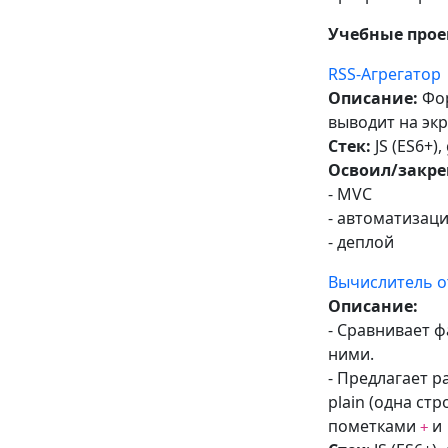
Учебные про
RSS-Агрегатор
Описание:
Фор
выводит на экр
Стек:
JS (ES6+),
Освоил/закре
- MVC
- автоматизаци
- деплой
Вычислитель 
Описание:
- Сравнивает ф
ними.
- Предлагает р
plain (одна стр
пометками
и
+