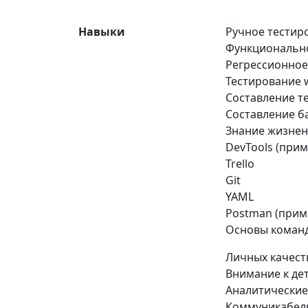
Навыки
Ручное тестир
Функциональн
Регрессионное
Тестирование
Составление те
Составление б
Знание жизнен
DevTools (прим
Trello
Git
YAML
Postman (прим
Основы команд
Личных качест
Внимание к де
Аналитические
Коммуникабел