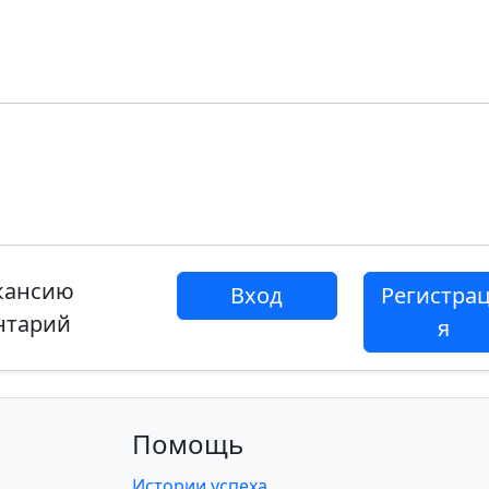
акансию
Вход
Регистра
нтарий
я
Помощь
Истории успеха