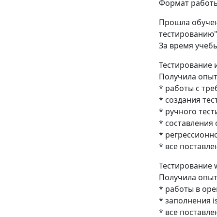
Формат работы
Прошла обучен
тестированию"
За время учеб
Тестирование 
Получила опыт
* работы с тр
* создания тест
* ручного тест
* составления 
* регрессионн
* все поставл
Тестирование 
Получила опыт
* работы в ope
* заполнения i
* все поставл