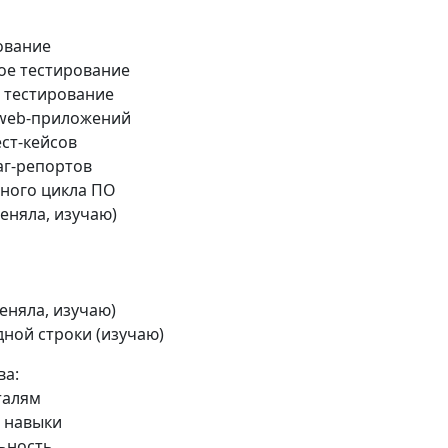
ование
ое тестирование
 тестирование
 web-приложений
ст-кейсов
аг-репортов
ного цикла ПО
еняла, изучаю)
еняла, изучаю)
ной строки (изучаю)
ва:
талям
 навыки
ьность