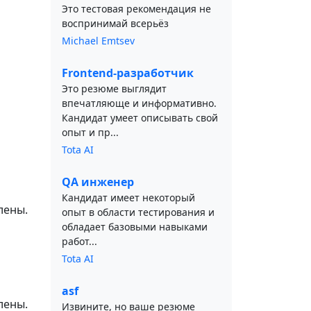
Это тестовая рекомендация не
воспринимай всерьёз
Michael Emtsev
Frontend-разработчик
Это резюме выглядит
впечатляюще и информативно.
Кандидат умеет описывать свой
опыт и пр...
Tota AI
QA инженер
Кандидат имеет некоторый
лены.
опыт в области тестирования и
обладает базовыми навыками
работ...
Tota AI
asf
лены.
Извините, но ваше резюме