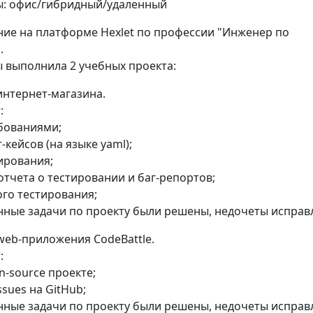
: офис/гибридный/удаленный
ие на платформе Hexlet по профессии "Инженер по
.
ы выполнила 2 учебных проекта:
интернет-магазина.
:
ебованиями;
-кейсов (на языке yaml);
ирования;
отчета о тестировании и баг-репортов;
ого тестирования;
енные задачи по проекту были решены, недочеты исправ
web-приложения CodeBattle.
:
n-source проекте;
ssues на GitHub;
енные задачи по проекту были решены, недочеты исправ