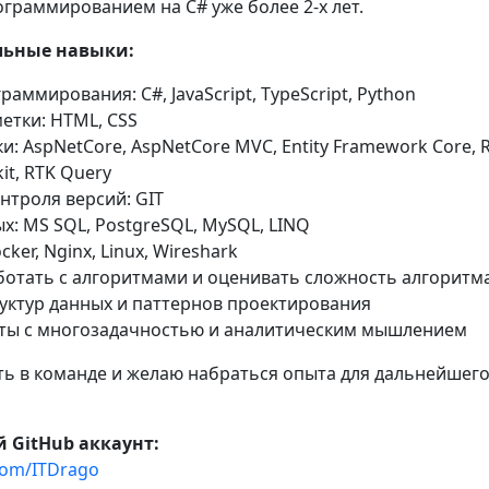
граммированием на C# уже более 2-х лет.
льные навыки:
раммирования: C#, JavaScript, TypeScript, Python
етки: HTML, CSS
: AspNetCore, AspNetCore MVC, Entity Framework Core, R
it, RTK Query
нтроля версий: GIT
х: MS SQL, PostgreSQL, MySQL, LINQ
ker, Nginx, Linux, Wireshark
ботать с алгоритмами и оценивать сложность алгоритм
уктур данных и паттернов проектирования
ты с многозадачностью и аналитическим мышлением
ь в команде и желаю набраться опыта для дальнейшег
 GitHub аккаунт:
.com/ITDrago