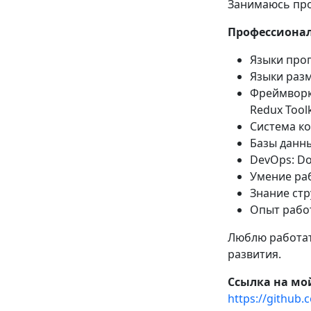
Занимаюсь про
Профессиона
Языки прог
Языки разм
Фреймворки
Redux Toolk
Система ко
Базы данны
DevOps: Doc
Умение ра
Знание стр
Опыт рабо
Люблю работат
развития.
Ссылка на мой
https://github