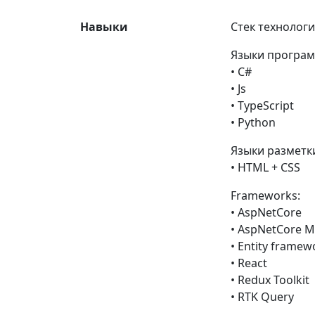
Навыки
Стек технологи
Языки програм
• С#
• Js
• TypeScript
• Python
Языки разметки
• HTML + CSS
Frameworks:
• AspNetCore
• AspNetCore 
• Entity framew
• React
• Redux Toolkit
• RTK Query