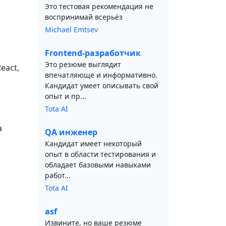
Это тестовая рекомендация не
воспринимай всерьёз
Michael Emtsev
Frontend-разработчик
Это резюме выглядит
eact,
впечатляюще и информативно.
Кандидат умеет описывать свой
опыт и пр...
Tota AI
а
QA инженер
Кандидат имеет некоторый
опыт в области тестирования и
обладает базовыми навыками
о
работ...
Tota AI
asf
Извините, но ваше резюме