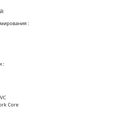
й:
мирования :
 :
MVC
ork Core