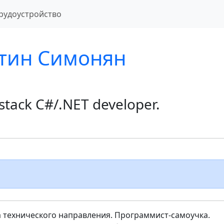
рудоустройство
тин Симонян
 stack C#/.NET developer.
а технического направления. Программист-самоучка.