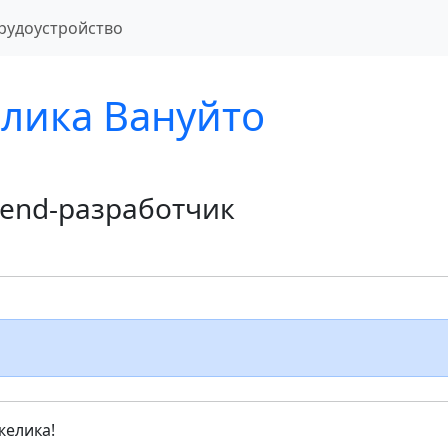
рудоустройство
лика Вануйто
tend-разработчик
желика!