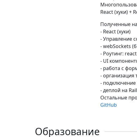
Многопользова
React (хуки) + R
Полученные на
- React (хуки)
- Управление с
- webSockets (б
- Роутинг: reac
- UI компонент
- работа с фор
- организация 
- подключение 
- деплой на Rai
Остальные про
GitHub
Образование