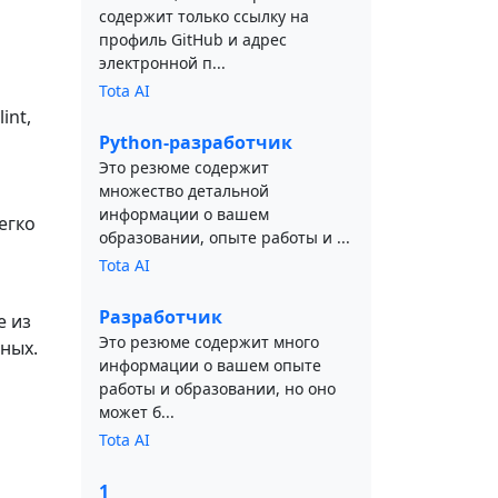
содержит только ссылку на
профиль GitHub и адрес
электронной п...
Tota AI
int,
Python-разработчик
Это резюме содержит
множество детальной
информации о вашем
егко
образовании, опыте работы и ...
Tota AI
Разработчик
е из
Это резюме содержит много
ных.
информации о вашем опыте
работы и образовании, но оно
может б...
Tota AI
1