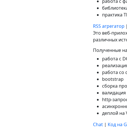
работа с 
библиотека
практика T
RSS агрегатор
Это веб-прило
различных ист
Полученные на
работа с D
реализаци
работа со
bootstrap
сборка пр
валидация 
http-запро
асинхронн
деплой на V
Chat
|
Код на G