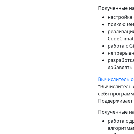
Полученные на
настройка 
подключен
реализация
CodeClimat
работа с Gi
непрерывна
разработк
добавлять
Вычислитель от
"Вычислитель 
себя программ
Поддерживает в
Полученные на
работа с 
алгоритма