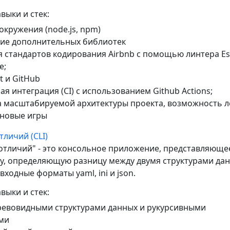
выки и стек:
окружения (node.js, npm)
ие дополнительных библиотек
 стандартов кодирования Airbnb с помощью линтера Esl
e;
t и GitHub
я интеграция (CI) с использованием Github Actions;
а масштабируемой архитектуры проекта, возможность л
 новые игры
личий (CLI)
отличий" - это консольное приложение, представляюще
у, определяющую разницу между двумя структурами дан
ходные форматы yaml, ini и json.
выки и стек:
древовидными структурами данных и рукурсивными
ми