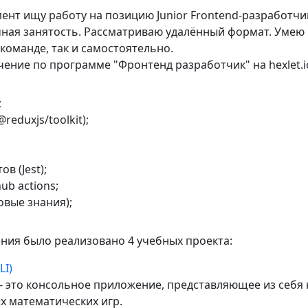
ент ищу работу на позицию Junior Frontend-разработчи
чная занятость. Рассматриваю удалённый формат. Умею
 команде, так и самостоятельно.
ение по программе "Фронтенд разработчик" на hexlet.i
;
@reduxjs/toolkit);
в (Jest);
hub actions;
овые знания);
ения было реализовано 4 учебных проектa:
LI)
 - это консольное приложение, представляющее из себя
х математических игр.