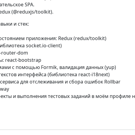
тельское SPA.
edux (@reduxjs/toolkit).
выки и стек:
остоянием приложения: Redux (redux/toolkit)
иблиотека socket.io-client)
t-router-dom
ы: react-bootstrap
мами с помощью Formik, валидация данных (yup)
текстов интерфейса (библиотека react-i18next)
сервиса для отслеживания и сбора ошибок Rollbar
lway
екты и выполнения тестовых заданий в моём профиле н