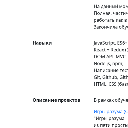
На данный мом
Полная, части
работать как в
Закончила обуч
Навыки
JavaScript, ES6+
React + Redux (
DOM API, MVC;
Node.js, npm;
Написание тесто
Git, Github, Git
HTML, CSS (баз
Описание проектов
В рамках обуч
Игры разума (C
"Игры разума"
из пяти просты