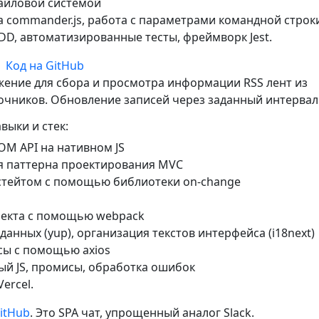
файловой системой
 commander.js, работа с параметрами командной строк
DD, автоматизированные тесты, фреймворк Jest.
|
Код на GitHub
жение для сбора и просмотра информации RSS лент из
очников. Обновление записей через заданный интервал
выки и стек:
OM API на нативном JS
я паттерна проектирования MVC
 стейтом с помощью библиотеки on-change
оекта с помощью webpack
данных (yup), организация текстов интерфейса (i18next)
сы с помощью axios
ый JS, промисы, обработка ошибок
ercel.
itHub
. Это SPA чат, упрощенный аналог Slack.