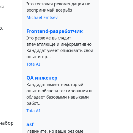
Это тестовая рекомендация не
ка.
воспринимай всерьёз
Michael Emtsev
o.
Frontend-разработчик
Это резюме выглядит
впечатляюще и информативно.
Кандидат умеет описывать свой
опыт и пр...
Tota AI
QA инженер
Кандидат имеет некоторый
опыт в области тестирования и
обладает базовыми навыками
работ...
Tota AI
 набор
asf
Извините, но ваше резюме