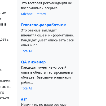
е
Это тестовая рекомендация не
воспринимай всерьёз
ние
Michael Emtsev
о
ов в
Frontend-разработчик
Это резюме выглядит
впечатляюще и информативно.
идеть
Кандидат умеет описывать свой
опыт и пр...
Tota AI
и
QA инженер
Кандидат имеет некоторый
де
опыт в области тестирования и
о
обладает базовыми навыками
выков
работ...
в хоть
Tota AI
ого
аться
asf
Извините, но ваше резюме