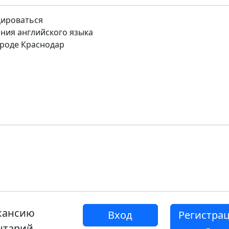
цироваться
ния английского языка
роде Краснодар
акансию
Вход
Регистра
нтарий