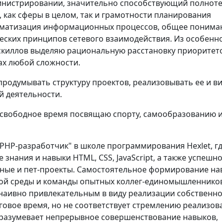
инистрировании, значительно способствующий полнот
 как сферы в целом, так и грамотности планирования
оматизация информационных процессов, общее понима
ческих принципов сетевого взаимодействия. Из особенн
скиллов выделяю рациональную расстановку приоритет
ах любой сложности.
продумывать структуру проектов, реализовывать ее и в
й деятельности.
свободное время посвящаю спорту, самообразованию 
"PHP-разработчик" в школе программирования Hexlet, г
 знания и навыки HTML, CSS, JavaScript, а также успешн
ные и пет-проекты. Самостоятельное формирование на
вой среды и команды опытных коллег-единомышленнико
 наивно привлекательным в виду реализации собственн
говое время, но не соответствует стремлению реализов
дразумевает непрерывное совершенствование навыков,