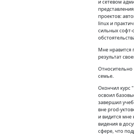
и сетевом адм
представления,
проектов: авт
linux и практи
сильных софт-
обстоятельств
Мне нравится 
результат свое
Относительно 
семье.
Окончил курс 
освоил базовые
завершил учеб
вне prod-укто
и видится мне
видения в досу
сфере, что по