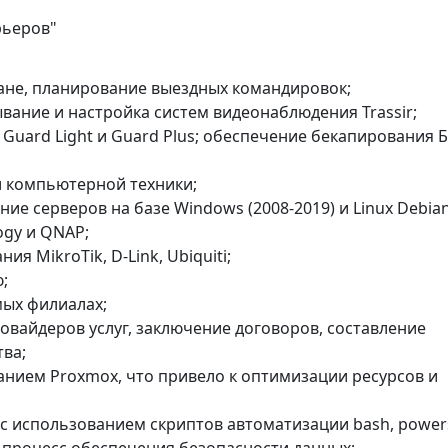
арьеров"
ане, планирование выездных командировок;
вание и настройка систем видеонаблюдения Trassir;
Guard Light и Guard Plus; обеспечение бекапирования 
и компьютерной техники;
ие серверов на базе Windows (2008-2019) и Linux Debian
ogy и QNAP;
я MikroTik, D-Link, Ubiquiti;
;
мых филиалах;
овайдеров услуг, заключение договоров, составление
тва;
анием Proxmox, что привело к оптимизации ресурсов и
с использованием скриптов автоматизации bash, powers