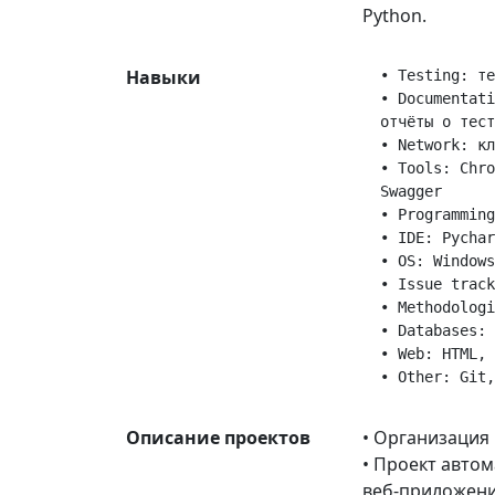
Python.
Навыки
  • Testing: те
  • Documentati
  отчёты о тест
  • Network: кл
  • Tools: Chro
  Swagger

  • Programming
  • IDE: Pychar
  • OS: Windows
  • Issue track
  • Methodologi
  • Databases: 
  • Web: HTML, 
Описание проектов
• Организация
• Проект авто
веб-приложения