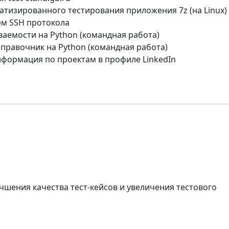
атизированного тестирования приложения 7z (на Linux) 
м SSH протокола
ваемости на Python (командная работа)
справочник на Python (командная работа)
формация по проектам в профиле LinkedIn
учшения качества тест-кейсов и увеличения тестового