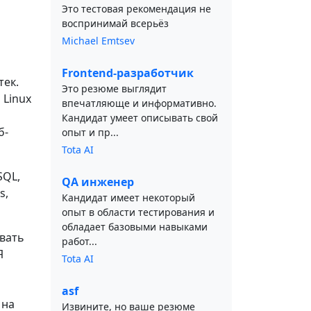
Это тестовая рекомендация не
воспринимай всерьёз
Michael Emtsev
Frontend-разработчик
тек.
Это резюме выглядит
 Linux
впечатляюще и информативно.
Кандидат умеет описывать свой
б-
опыт и пр...
Tota AI
SQL,
QA инженер
s,
Кандидат имеет некоторый
опыт в области тестирования и
обладает базовыми навыками
авать
работ...
Я
Tota AI
asf
 на
Извините, но ваше резюме