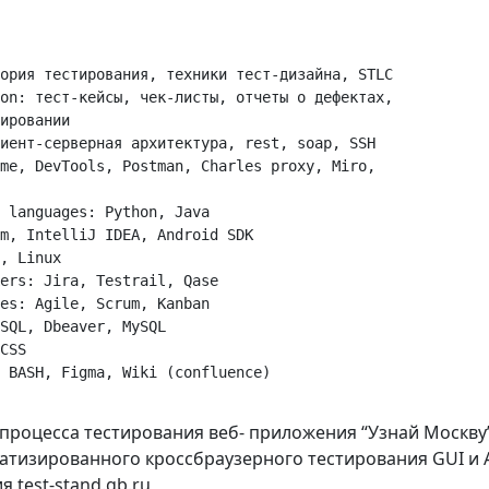
ория тестирования, техники тест-дизайна, STLC

on: тест-кейсы, чек-листы, отчеты о дефектах,    

ировании

иент-серверная архитектура, rest, soap, SSH

me, DevTools, Postman, Charles proxy, Miro, 

 languages: Python, Java

m, IntelliJ IDEA, Android SDK

, Linux

ers: Jira, Testrail, Qase

es: Agile, Scrum, Kanban

SQL, Dbeaver, MySQL

CSS

 процесса тестирования веб- приложения “Узнай Москву
матизированного кроссбраузерного тестирования GUI и 
 test-stand.gb.ru