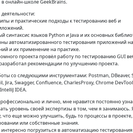
 в онлайн-школе GeekBrains.
 деятельности:
ципы и практические подходы к тестированию веб и
иложений.
ый синтаксис языков Python и Java и их основных библио
ерны автоматизированного тестирования приложений на
ний и их применение на практике.
ломного проекта провёл работу по тестированию GUI ве
разработал рекомендации по улучшению проекта.
оты со следующими инструментами: Postman, DBeaver, 
ail, Jira, Swagger, Confluence, CharlesProxy, Chrome DevTool
ntelliJ IDEA.
 профессионально и лично, мне нравится постоянно узн
ть уровень своей экспертизы в том, чем я занимаюсь. 
 что еще можно улучшить, будь то процессы в проекте,
ровании или собственные знания.
 интересно погрузиться в автоматизацию тестирования