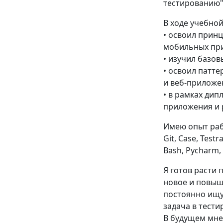
тестированию"
В ходе учебной
• освоил прин
мобильных пр
• изучил базов
• освоил патт
и веб-приложе
• в рамках дип
приложения и 
Имею опыт раб
Git, Case, Testr
Bash, Pycharm, I
Я готов расти
новое и повыша
постоянно ищу,
задача в тести
В будущем мне