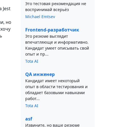
Это тестовая рекомендация не
 Jest
воспринимай всерьёз
Michael Emtsev
и, но
 хочу
Frontend-разработчик
ь
Это резюме выглядит
впечатляюще и информативно.
Кандидат умеет описывать свой
опыт и пр...
Tota AI
QA инженер
Кандидат имеет некоторый
опыт в области тестирования и
обладает базовыми навыками
работ...
Tota AI
asf
Извините, но ваше резюме