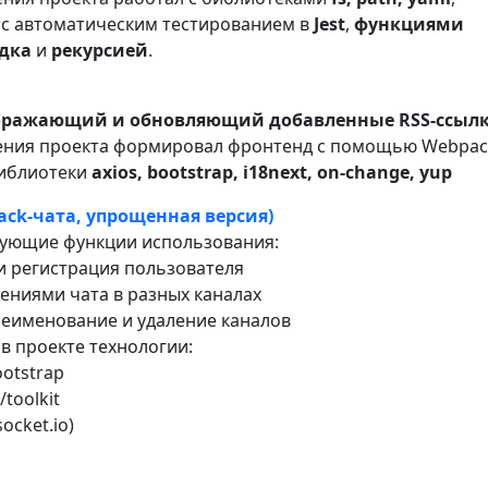
 с автоматическим тестированием в
Jest
,
функциями
дка
и
рекурсией
.
ображающий и обновляющий добавленные RSS-ссылк
ения проекта формировал фронтенд с помощью Webpac
библиотеки
axios, bootstrap, i18next, on-change, yup
lack-чата, упрощенная версия)
дующие функции использования:
 и регистрация пользователя
ениями чата в разных каналах
ереименование и удаление каналов
в проекте технологии:
ootstrap
/toolkit
socket.io)