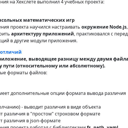
ния на Хекслете выполнил 4 учебных проекта:
онсольных математических игр
ения проекта научился настраивать
окружение Node.js
,
роить
архитектуру приложений
, практиковался с пере
кций в другие модули приложения.
 отличий
риложение, выводящее разницу между двумя файл
у пути (относительному или абсолютному).
ые форматы файлов:
еет дополнительные опции формата вывода различия
олчанию) - выводит различия в виде объекта
т различия в "простом" строковом формате
т различия в json-формате
ения проекта работал с библиотеками
fs, path, yaml
,