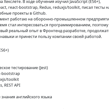
 Хекслете. В ходе обучения изучил JavaScript (ES6+),
ct, react-bootstrap, Redux, reduxjs/toolkit, писал тесты на
ебные проекты в Github.
мент работаю на оборонно-промышленном предприяти
ремя стал интересоваться программированием, поэтому
рвый реальный опыт в Фронтенд-разработке, продолжат
 навыки и принести пользу компании своей работой.
ES6+)
ское тестирование (Jest)
t-bootstrap
xjs/toolkit
s, REST API
 знания английского языка