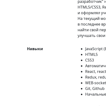
разработчик" на
HTML5/CSS3, Rea
и оформлял уч
На текущий мо
в последнее в
найти свой пе
улучшать свои
Навыки
JavaScript (
HTML5
CSS3
Автоматиче
React, reac
Redux, redu
WEB-socket
Git, Github
Начальные