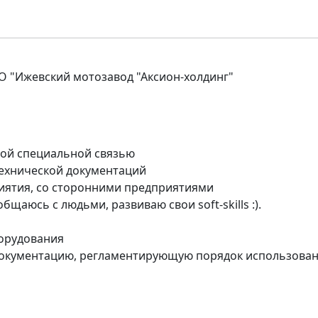
АО "Ижевский мотозавод "Аксион-холдинг"
ной специальной связью
технической документаций
риятия, со сторонними предприятиями
щаюсь с людьми, развиваю свои soft-skills :).
борудования
документацию, регламентирующую порядок использова