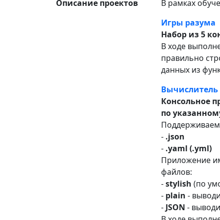
Описание проектов
В рамках обуче
Игры разума
Набор из 5 к
В ходе выполн
правильно ст
данных из фун
Вычислитель
Консольное п
по указанном
Поддерживаем
-
.json
-
.yaml (.yml)
Приложение им
файлов:
-
stylish
(по ум
-
plain
- выводи
-
JSON
- выводи
В ходе выполн