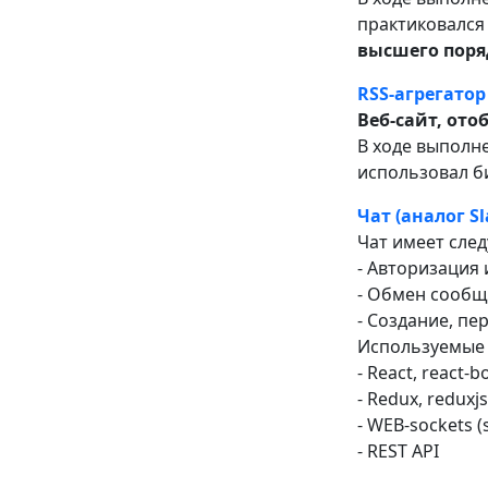
практиковался
высшего поря
RSS-агрегатор
Веб-сайт, от
В ходе выполн
использовал 
Чат (аналог S
Чат имеет сле
- Авторизация
- Обмен сообщ
- Создание, п
Используемые 
- React, react-b
- Redux, reduxjs
- WEB-sockets (
- REST API