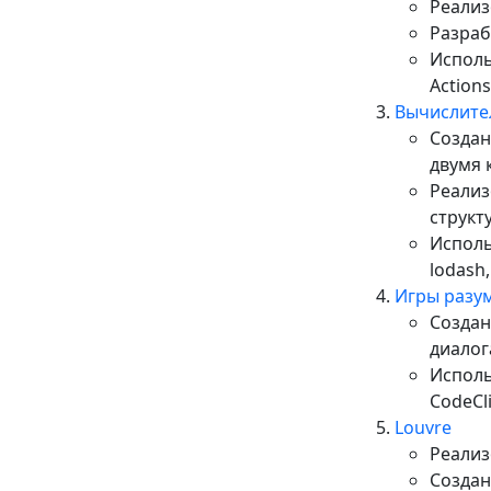
Реализ
Разраб
Исполь
Actions
Вычислите
Cоздан
двумя 
Реализ
структ
Использ
lodash,
Игры разу
Создан
диалог
Использ
CodeCl
Louvre
Реализ
Создан