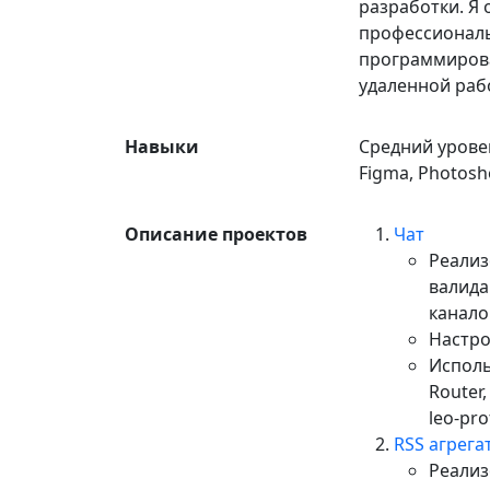
разработки. Я
профессиональ
программирова
удаленной раб
Навыки
Средний уровень
Figma, Photosh
Описание проектов
Чат
Реализ
валида
канало
Настро
Использ
Router,
leo-pro
RSS агрега
Реализ