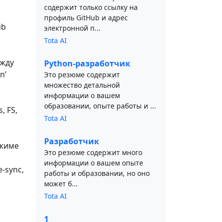
содержит только ссылку на
профиль GitHub и адрес
ub
электронной п...
Tota AI
ежду
Python-разработчик
n’
Это резюме содержит
множество детальной
информации о вашем
образовании, опыте работы и ...
, FS,
Tota AI
Разработчик
ежиме
Это резюме содержит много
информации о вашем опыте
e-sync,
работы и образовании, но оно
может б...
Tota AI
1