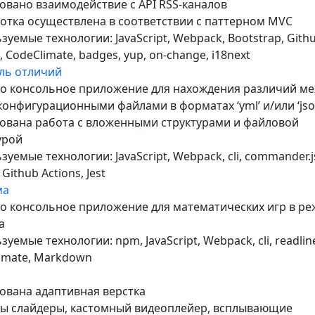
овано взаимодействие с API RSS-каналов
отка осуществлена в соответствии с паттерном MVC
зуемые технологии: JavaScript, Webpack, Bootstrap, Gith
, CodeClimate, badges, yup, on-change, i18next
ль отличий
о консольное приложение для нахождения различий м
конфигурационными файлами в форматах ‘yml’ и/или ‘jso
ована работа с вложенными структурами и файловой
урой
уемые технологии: JavaScript, Webpack, cli, commander.js
 Github Actions, Jest
ма
о консольное приложение для математических игр в р
а
уемые технологии: npm, JavaScript, Webpack, cli, readlin
imate, Markdown
ована адаптивная верстка
ы слайдеры, кастомный видеоплейер, всплывающие