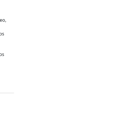
ео,
ps
ps