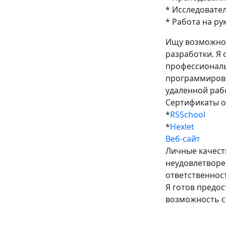
* Исследовател
* Работа на ру
Ищу возможнос
разработки. Я
профессиональ
программирова
удаленной раб
Сертификаты о
*
RSSchool
*
Hexlet
Веб-сайт
Личные качеств
неудовлетворе
ответственнос
Я готов предо
возможность с