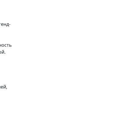
тенд-
ность
ой.
ей,