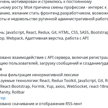
 очень мотивирован и стремлюсь к постоянному
ному росту. Моя причина смены профессии - интерес к
нию, желание стать фронтенд разработчиком, возмож
оты и недовольство рутинной административной работ
: JavaScript, React, Redux, Git, HTML, CSS, SASS, Bootstra
op, Webpack, Адаптивная верстка, работа с API
овано взаимодействие с API сервера, включая регистра
цию пользователей, загрузку сообщений и создание/уд
в
ена фильтрация ненормативной лексики
уемые технологии: React, Redux Toolkit, JavaScript, Git, R
 React-Bootstrap, Formik, Yup, axios, WebSocket, react-18ne
fanity, Rollbar
тор
овано скачивание и отображение RSS-лент