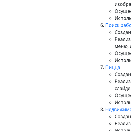
изобра
Осущес
Исполь
Поиск раб
Cоздан
Реализ
меню, 
Осущес
Исполь
Пицца
Создан
Реализ
слайде
Осущес
Исполь
Недвижим
Создан
Реализ
Исполь