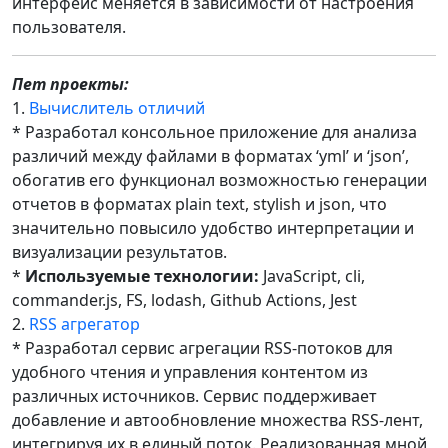
интерфейс меняется в зависимости от настроения
пользователя.
Пет проекты:
1.
Вычислитель отличий
* Разработал консольное приложение для анализа
различий между файлами в форматах ‘yml’ и ‘json’,
обогатив его функционал возможностью генерации
отчетов в форматах plain text, stylish и json, что
значительно повысило удобство интерпретации и
визуализации результатов.
*
Используемые технологии:
JavaScript, cli,
commander.js, FS, lodash, Github Actions, Jest
2.
RSS агрегатор
* Разработал сервис агрегации RSS-потоков для
удобного чтения и управления контентом из
различных источников. Сервис поддерживает
добавление и автообновление множества RSS-лент,
интегрируя их в единый поток. Реализованная мной