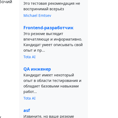
абочий
Это тестовая рекомендация не
воспринимай всерьёз
Michael Emtsev
Frontend-разработчик
Это резюме выглядит
впечатляюще и информативно.
Кандидат умеет описывать свой
опыт и пр...
Tota AI
QA инженер
Кандидат имеет некоторый
опыт в области тестирования и
обладает базовыми навыками
работ...
Tota AI
asf
Извините, но ваше резюме
т