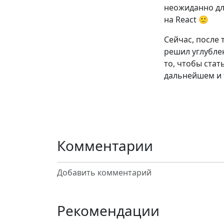
неожиданно для
на React 🙂
Сейчас, после 
решил углублен
то, чтобы ста
дальнейшем и f
Комментарии
Добавить комментарий
Рекомендации