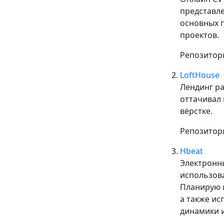
представле
основных 
проектов.
Репозитор
LoftHouse
Лендинг ра
оттачивал 
вёрстке.
Репозитор
Hbeat
Электронны
использова
Планирую и
а также ис
динамики и