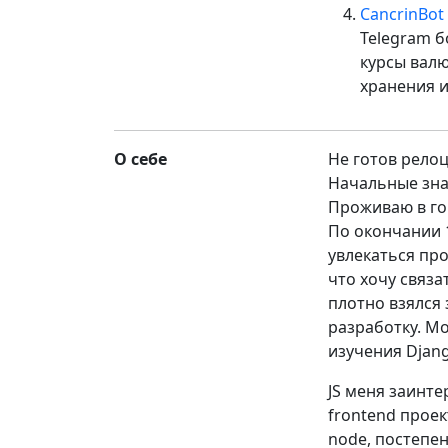
CancrinBot
Telegram б
курсы валю
хранения 
О себе
Не готов рело
Начальные зна
Проживаю в го
По окончании 1
увлекаться пр
что хочу связа
плотно взялся 
разработку. Мо
изучения Django
JS меня заинт
frontend проек
node, постепен