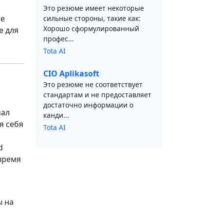
Это резюме имеет некоторые
ые
сильные стороны, такие как:
Хорошо сформулированный
e для
профес...
Tota AI
CIO Aplikasoft
Это резюме не соответствует
стандартам и не предоставляет
достаточно информации о
чал
канди...
я себя
Tota AI
d
 время
ы на