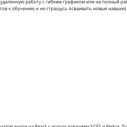
 удаленную работу с гибким графиком или на полный р
отов к обучению и не страшусь осваивать новые навыки)
написанное на React с использованием SCSS и Redux. Ту