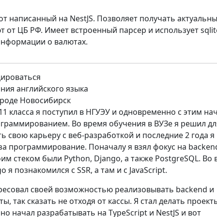
от написанный на NestJS. Позволяет получать актуальн
т от ЦБ РФ. Имеет встроенный парсер и использует sqlit
информации о валютах.
цироваться
ния английского языка
роде Новосибирск
1 класса я поступил в НГУЭУ и одновременно с этим на
ограммированием. Во время обучения в ВУЗе я решил дл
ть свою карьеру с веб-разработкой и последние 2 года я
за программирование. Поначалу я взял фокус на backen
им стеком были Python, Django, а также PostgreSQL. Во
 я познакомился с SSR, а там и с JavaScript.
ересовал своей возможностью реализовывать backend и
ты, так сказать не отходя от кассы. Я стал делать проект
но начал разрабатывать на TypeScript и NestJS и вот