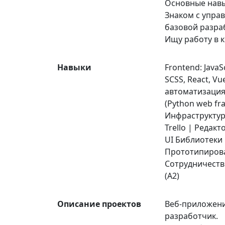
Основные навы
Знаком с управ
базовой разра
Ищу работу в ко
Навыки
Frontend: JavaS
SCSS, React, Vu
автоматизация G
(Python web fr
Инфраструктура
Trello | Редакт
UI Библиотеки 
Прототипирован
Сотрудничество
(А2)
Описание проектов
Веб-приложени
разработчик.