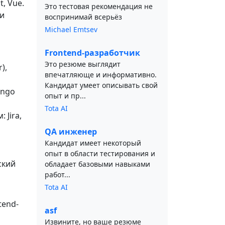
, Vue.
Это тестовая рекомендация не
 и
воспринимай всерьёз
Michael Emtsev
Frontend-разработчик
Это резюме выглядит
),
впечатляюще и информативно.
Кандидат умеет описывать свой
ango
опыт и пр...
Tota AI
 Jira,
QA инженер
Кандидат имеет некоторый
опыт в области тестирования и
ский
обладает базовыми навыками
работ...
Tota AI
tend-
asf
Извините, но ваше резюме