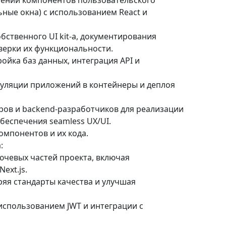
чшении компонентов пользовательского
ьные окна) с использованием React и
обственного UI kit-а, документирования
верки их функциональности.
ройка баз данных, интеграция API и
псуляции приложений в контейнеры и деплоя
ров и backend-разработчиков для реализации
беспечения seamless UX/UI.
мпонентов и их кода.
:
лючевых частей проекта, включая
ext.js.
ряя стандарты качества и улучшая
 использованием JWT и интеграции с