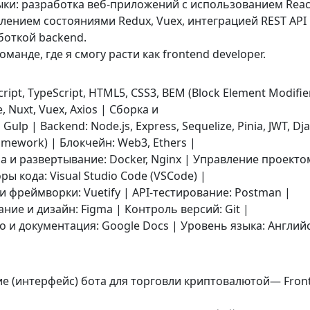
ки: разработка веб-приложений с использованием React
лением состояниями Redux, Vuex, интеграцией REST API
боткой backend.
манде, где я смогу расти как frontend developer.
cript, TypeScript, HTML5, CSS3, BEM (Block Element Modifier
e, Nuxt, Vuex, Axios | Сборка и
ulp | Backend: Node.js, Express, Sequelize, Pinia, JWT, Dj
amework) | Блокчейн: Web3, Ethers |
 и развертывание: Docker, Nginx | Управление проектом:
оры кода: Visual Studio Code (VSCode) |
и фреймворки: Vuetify | API-тестирование: Postman |
ие и дизайн: Figma | Контроль версий: Git |
 и документация: Google Docs | Уровень языка: Англий
е (интерфейс) бота для торговли криптовалютой— Fron