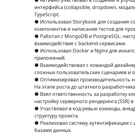
●​ Активно участвовал в создании и улу
интерфейса (collapsible, dropdown, модал
TypeScript.
●​ Использовал Storybook для создания с
компонентов и написания тестов для про
●​ Работал с MongoDB и PostgreSQL: наст
взаимодействие с backend-сервисами.
●​ Использовал Docker и Nginx для инка
приложений.
●​ Взаимодействовал с командой дизайне
сложных пользовательских сценариев и о
●​ Оптимизировал производительность ко
На этапе роста до штатного разработчика
●​ Взял ответственность за разработку к
настройку серверного рендеринга (SSR) в N
●​ Участвовал в код-ревью команды, внед
структуру проекта.
●​ Реализовал систему аутентификации с
базами данных.