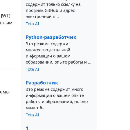
содержит только ссылку на
профиль GitHub и адрес
JWT).
электронной п...
анным
Tota AI
Python-разработчик
Это резюме содержит
множество детальной
информации о вашем
образовании, опыте работы и ...
Tota AI
Разработчик
Это резюме содержит много
лемы
информации о вашем опыте
работы и образовании, но оно
может б...
Tota AI
1