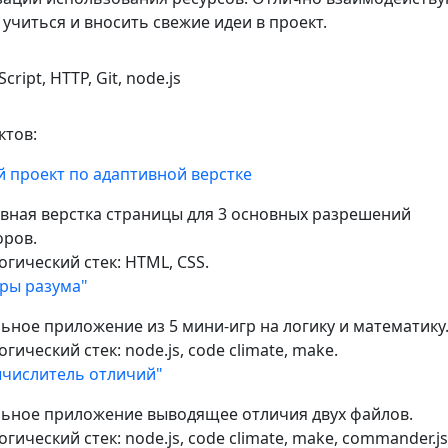
 учиться и вносить свежие идеи в проект.
cript, HTTP, Git, node.js
тов:
 проект по адаптивной верстке
вная верстка страницы для 3 основных разрешений
ров.
огический стек: HTML, CSS.
ры разума"
ьное приложение из 5 мини-игр на логику и математику
гический стек: node.js, code climate, make.
ычислитель отличий"
ьное приложение выводящее отличия двух файлов.
гический стек: node.js, code climate, make, commander.js