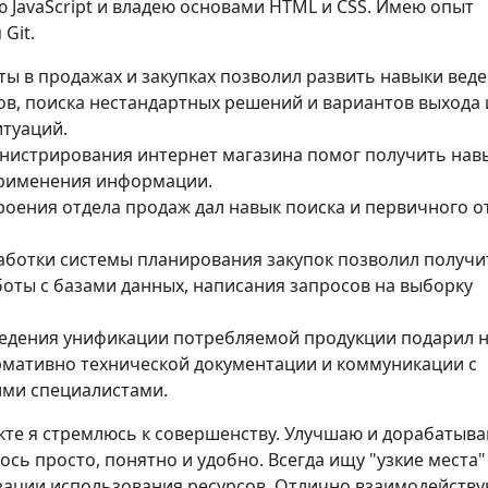
 JavaScript и владею основами HTML и CSS. Имею опыт
Git.
ы в продажах и закупках позволил развить навыки вед
в, поиска нестандартных решений и вариантов выхода 
туаций.
нистрирования интернет магазина помог получить нав
применения информации.
оения отдела продаж дал навык поиска и первичного о
аботки системы планирования закупок позволил получи
оты с базами данных, написания запросов на выборку
едения унификации потребляемой продукции подарил 
рмативно технической документации и коммуникации с
ими специалистами.
кте я стремлюсь к совершенству. Улучшаю и дорабатыва
сь просто, понятно и удобно. Всегда ищу "узкие места"
ации использования ресурсов. Отлично взаимодейству