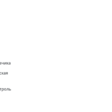
зчика
ская
нтроль