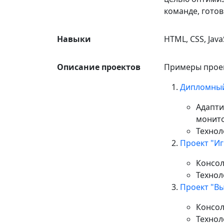
команде, готов
Навыки
HTML, CSS, JavaS
Описание проектов
Примеры проек
Дипломный
Адапти
монито
Технол
Проект "Иг
Консол
Техноло
Проект "В
Консол
Техноло