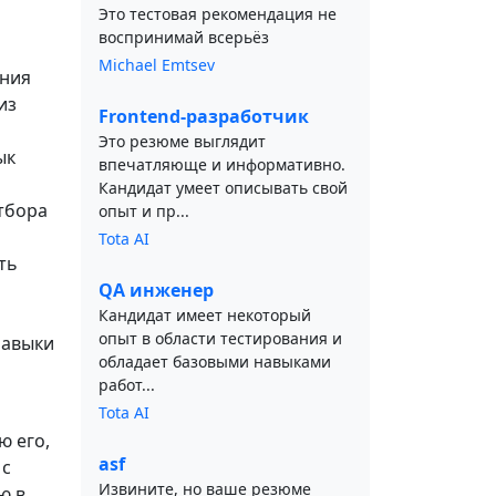
Это тестовая рекомендация не
воспринимай всерьёз
Michael Emtsev
ения
из
Frontend-разработчик
Это резюме выглядит
ык
впечатляюще и информативно.
Кандидат умеет описывать свой
тбора
опыт и пр...
Tota AI
ть
QA инженер
Кандидат имеет некоторый
опыт в области тестирования и
навыки
обладает базовыми навыками
работ...
Tota AI
ю его,
asf
 с
Извините, но ваше резюме
ю в