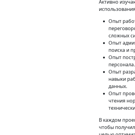
Активно изучаю
использования 
Опыт работ
переговоро
сложных си
Опыт адми
поиска и 
Опыт постр
персонала.
Опыт разр
навыки раб
данных.
Опыт пров
чтения но
техническ
В каждом прое
чтобы получило
целью оптимиз