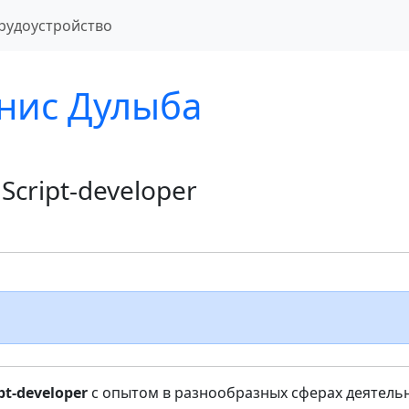
рудоустройство
нис Дулыба
aScript-developer
pt-developer
с опытом в разнообразных сферах деятельн