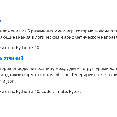
а
иложение из 5 различных мини-игр, которые включают 
ряющие знания в логическом и арифметическом направ
й стек: Python 3.10
ь отличий
торая определяет разницу между двумя структурами дан
ход такие форматы как yaml, json. Генерирует отчет в в
h и json.
 стек: Python 3.10, Code climate, Pytest