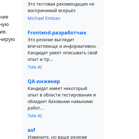
Это тестовая рекомендация не
воспринимай всерьёз
ение
Michael Emtsev
ьную
ия.
Frontend-разработчик
анирую
Это резюме выглядит
впечатляюще и информативно.
Кандидат умеет описывать свой
опыт и пр...
Tota AI
QA инженер
Кандидат имеет некоторый
опыт в области тестирования и
обладает базовыми навыками
работ...
Tota AI
asf
Извините, но ваше резюме