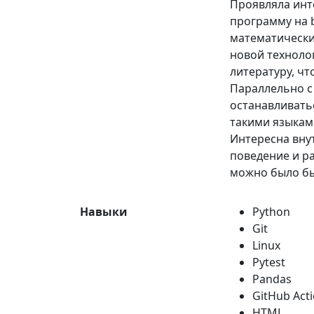
Проявляла инт
программу на 
математическим
новой техноло
литературу, ч
Параллельно с
останавливать
такими языками
Интересна вну
поведение и р
можно было бы
Навыки
Python
Git
Linux
Pytest
Pandas
GitHub Act
HTML