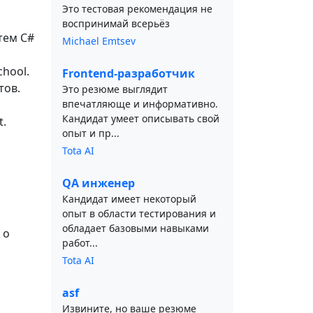
Это тестовая рекомендация не
воспринимай всерьёз
тем C#
Michael Emtsev
hool.
Frontend-разработчик
тов.
Это резюме выглядит
впечатляюще и информативно.
Кандидат умеет описывать свой
t.
опыт и пр...
Tota AI
QA инженер
Кандидат имеет некоторый
опыт в области тестирования и
обладает базовыми навыками
 о
работ...
Tota AI
asf
Извините, но ваше резюме