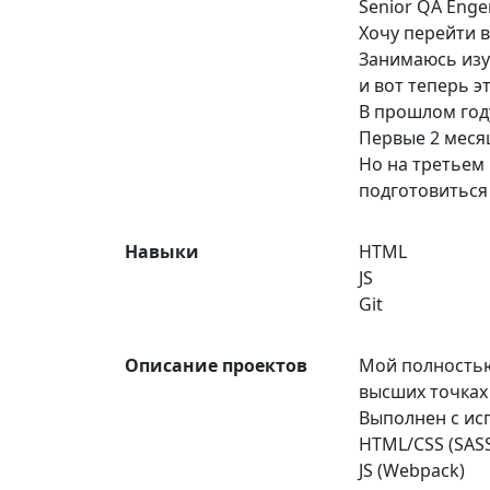
Senior QA Enge
Хочу перейти в
Занимаюсь изуч
и вот теперь эт
В прошлом год
Первые 2 месяц
Но на третьем 
подготовиться 
Навыки
HTML
JS
Git
Описание проектов
Мой полностью
высших точках
Выполнен с ис
HTML/CSS (SASS
JS (Webpack)