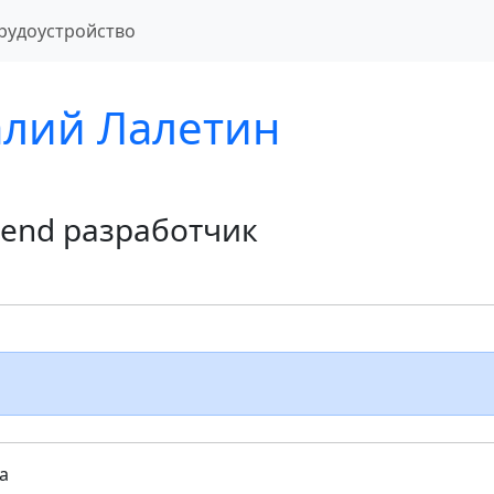
рудоустройство
алий Лалетин
tend разработчик
а