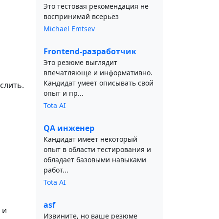
Это тестовая рекомендация не
воспринимай всерьёз
Michael Emtsev
Frontend-разработчик
Это резюме выглядит
впечатляюще и информативно.
Кандидат умеет описывать свой
слить.
опыт и пр...
Tota AI
QA инженер
Кандидат имеет некоторый
опыт в области тестирования и
обладает базовыми навыками
работ...
Tota AI
asf
 и
Извините, но ваше резюме