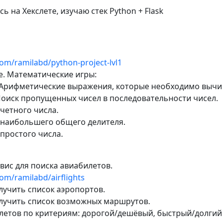
ь на Хекслете, изучаю стек Python + Flask
com/ramilabd/python-project-lvl1
е. Математические игры:
. Арифметические выражения, которые необходимо вычи
 Поиск пропущенных чисел в последовательности чисел.
четного числа.
 наибольшего общего делителя.
простого числа.
рвис для поиска авиабилетов.
com/ramilabd/airflights
лучить список аэропортов.
олучить список возможных маршрутов.
илетов по критериям: дорогой/дешёвый, быстрый/долгий