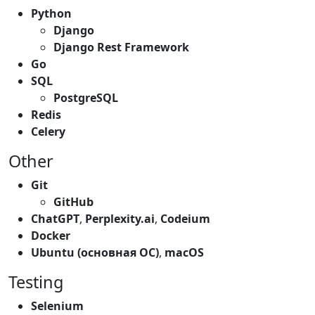
Python
Django
Django Rest Framework
Go
SQL
PostgreSQL
Redis
Celery
Other
Git
GitHub
ChatGPT
,
Perplexity.ai
,
Codeium
Docker
Ubuntu (основная ОС)
,
macOS
Testing
Selenium