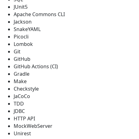
JUnit5
Apache Commons CLI
Jackson
SnakeYAML
Picocli
Lombok
Git
GitHub
GitHub Actions (CI)
Gradle
Make
Checkstyle
JaCoCo
TDD
JDBC
HTTP API
MockWebServer
Unirest