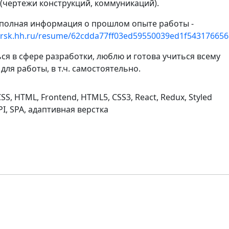
(чертежи конструкций, коммуникаций).
 полная информация о прошлом опыте работы -
birsk.hh.ru/resume/62cdda77ff03ed59550039ed1f54317665
ся в сфере разработки, люблю и готова учиться всему
ля работы, в т.ч. самостоятельно.
, CSS, HTML, Frontend, HTML5, CSS3, React, Redux, Styled
I, SPA, адаптивная верстка