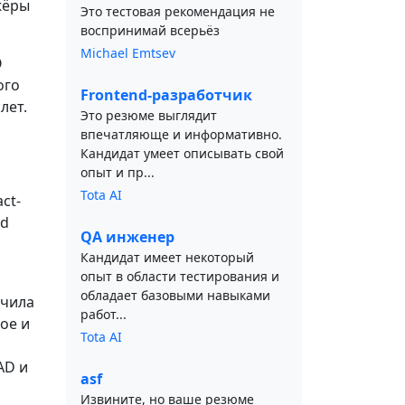
жёры
Это тестовая рекомендация не
воспринимай всерьёз
Michael Emtsev
О
ого
Frontend-разработчик
лет.
Это резюме выглядит
впечатляюще и информативно.
Кандидат умеет описывать свой
опыт и пр...
Tota AI
ct-
nd
QA инженер
Кандидат имеет некоторый
опыт в области тестирования и
обладает базовыми навыками
нчила
работ...
ое и
Tota AI
AD и
asf
Извините, но ваше резюме