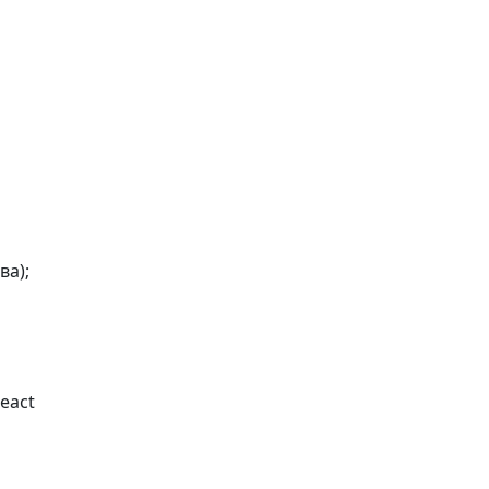
ва);
eact