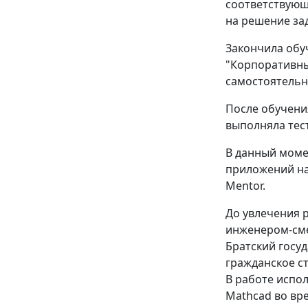
соответствующ
на решение зад
Закончила обу
"Корпоративный
самостоятельно
После обучени
выполняла тес
В данный момен
приложений на 
Mentor.
До увлечения 
инженером-сме
Братский госу
гражданское ст
В работе испо
Mathcad во вре