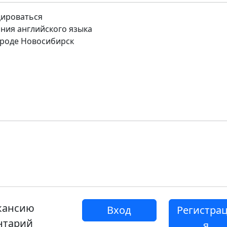
цироваться
ния английского языка
роде Новосибирск
акансию
Вход
Регистра
нтарий
я