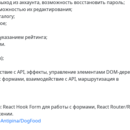
 выход из аккаунта, возможность восстановить пароль;
зможностью их редактирования;
талогу;
ое;
 указанием рейтинга;
ми.
);
йствие с API, эффекты, управление элементами DOM-дере
 с формами, взаимодействие с API, маршрутизация в
 React Hook Form для работы с формами, React Router/R
жении.
a-Antipina/DogFood