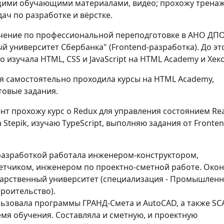
ими обучающими материалами, видео; прохожу трена
ач по разработке и вёрстке.
чение по профессиональной переподготовке в АНО ДП
 университет Сбербанка" (Frontend-разработка). До эт
 изучала HTML, CSS и JavaScript на HTML Academy и Хекс
я самостоятельно проходила курсы на HTML Academy,
товые задания.
т прохожу курс о Redux для управления состоянием Rea
Stepik, изучаю TypeScript, выполняю задания от Fronte
разработкой работала инженером-конструктором,
тчиком, инженером по проектно-сметной работе. Око
дарственный университет (специализация - Промышленн
роительство).
льзовала программы ГРАНД-Смета и AutoCAD, а также SC
мя обучения. Составляла и сметную, и проектную