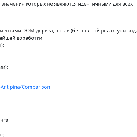
), значения которых не являются идентичными для всех
лементами DOM-дерева, после (без полной редактуры код
нейшей доработки;
);
ии);
a-Antipina/Comparison
т
нга.
);