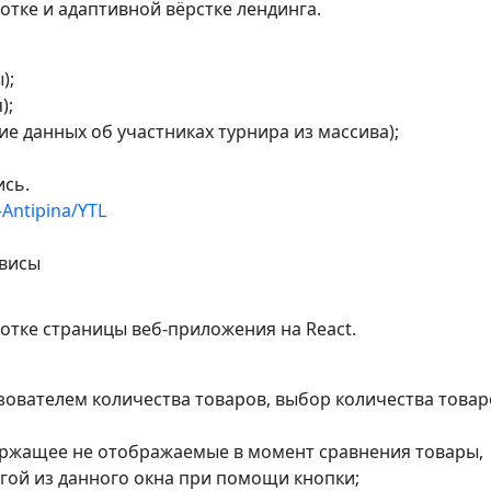
отке и адаптивной вёрстке лендинга.
);
);
ние данных об участниках турнира из массива);
ись.
-Antipina/YTL
рвисы
отке страницы веб-приложения на React.
зователем количества товаров, выбор количества товар
держащее не отображаемые в момент сравнения товары,
гой из данного окна при помощи кнопки;