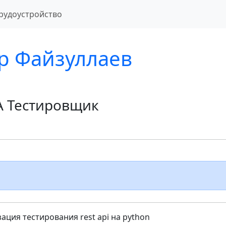
рудоустройство
р Файзуллаев
A Тестировщик
ация тестирования rest api на python