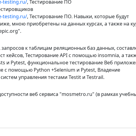
-testing.ru/
, Тестирование ПО
тестировщиков
-testing.ru/
, Тестирование ПО. Навыки, которые будут
же, мною приобретены на данных курсах, а также на ку
pic.org".
 запросов к таблицам реляционных баз данных, составл
ест кейсов, Тестирование API с помощью insomnia, а так
ts и Pytest, функциональное тестирование Веб приложе
е с помощью Python +Selenium и Pytest, Владение
истем управления тестами Testit и Testrail.
оступности веб сервиса "mosmetro.ru" (в рамках учебн