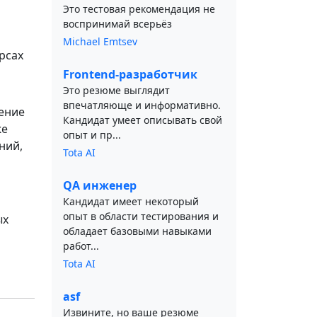
Это тестовая рекомендация не
воспринимай всерьёз
Michael Emtsev
рсах
Frontend-разработчик
Это резюме выглядит
впечатляюще и информативно.
ение
Кандидат умеет описывать свой
же
опыт и пр...
ний,
Tota AI
QA инженер
Кандидат имеет некоторый
опыт в области тестирования и
ых
обладает базовыми навыками
работ...
Tota AI
asf
Извините, но ваше резюме