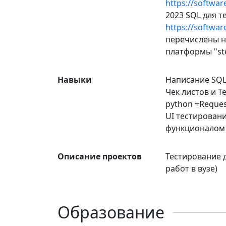
https://software
2023 SQL для 
https://software
перечислены ни
платформы "ste
Навыки
Написание SQL
Чек листов и Т
python +Reques
UI тестировани
функционалом с
Описание проектов
Тестирование д
работ в вузе)
Образование