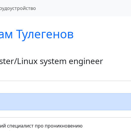
рудоустройство
ам Тулегенов
ester/Linux system engineer
й специалист про проникновению