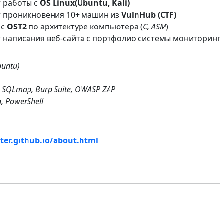
 работы с
OS Linux(Ubuntu, Kali)
 проникновения 10+ машин из
VulnHub (CTF)
рс
OST2
по архитектуре компьютера (
C, ASM
)
 написания веб-сайта с портфолио системы мониторин
buntu)
, SQLmap, Burp Suite, OWASP ZAP
, PowerShell
ter.github.io/about.html