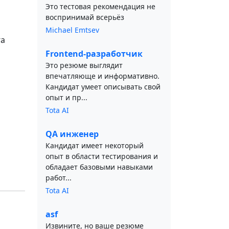
Это тестовая рекомендация не
воспринимай всерьёз
Michael Emtsev
га
Frontend-разработчик
Это резюме выглядит
впечатляюще и информативно.
Кандидат умеет описывать свой
опыт и пр...
Tota AI
QA инженер
Кандидат имеет некоторый
опыт в области тестирования и
обладает базовыми навыками
работ...
Tota AI
asf
Извините, но ваше резюме