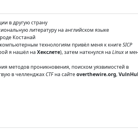
ции в другую страну
иональную литературу на английском языке
роде Костанай
 компьютерным технологиям привёл меня к книге
SICP
рой я нашёл на
Хекслете
), затем наткнулся на
Linux
и ме
ния методов проникновения, поиском уязвимостей в
ствую в челленджах
CTF
на сайте
overthewire.org
,
VulnHu